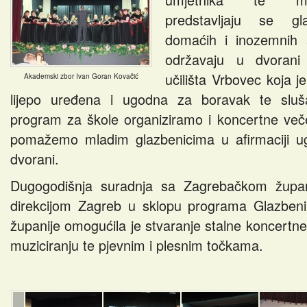
predstavljaju se gl
domaćih i inozemnih 
održavaju u dvorani
učilišta Vrbovec koja 
Akademski zbor Ivan Goran Kovačić
lijepo uređena i ugodna za boravak te sluš
program za škole organiziramo i koncertne več
pomažemo mladim glazbenicima u afirmaciji ug
dvorani.
Dugogodišnja suradnja sa Zagrebačkom župa
direkcijom Zagreb u sklopu programa Glazben
županije omogućila je stvaranje stalne koncertne
muziciranju te pjevnim i plesnim točkama.