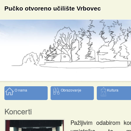
Pučko otvoreno učilište Vrbovec
O nama
Obrazovanje
Kultura
Koncerti
Pažljivim odabirom ko
umjetnika te mla