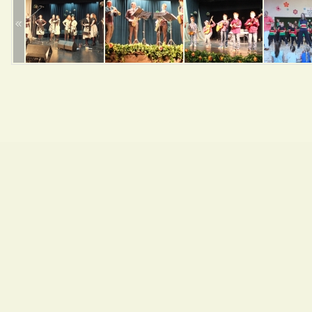
Promocije knjiga
Kazalište z