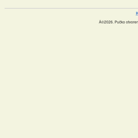
K
Â©2026. Pučko otvoreno