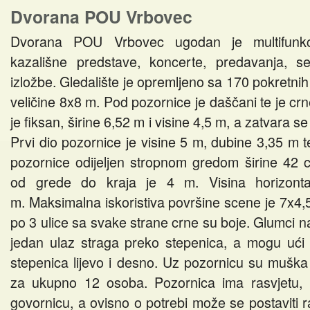
Dvorana POU Vrbovec
Dvorana POU Vrbovec ugodan je multifunkci
kazališne predstave, koncerte, predavanja, se
izložbe. Gledalište je opremljeno sa 170 pokretnih 
veličine 8x8 m. Pod pozornice je daščani te je crn
je fiksan, širine 6,52 m i visine 4,5 m, a zatvara 
Prvi dio pozornice je visine 5 m, dubine 3,35 m t
pozornice odijeljen stropnom gredom širine 42 
Promocije knjiga
od grede do kraja je 4 m. Visina horizont
m. Maksimalna iskoristiva površine scene je 7x4,5 
po 3 ulice sa svake strane crne su boje. Glumci 
jedan ulaz straga preko stepenica, a mogu ući i
stepenica lijevo i desno. Uz pozornicu su mušk
za ukupno 12 osoba. Pozornica ima rasvjetu, po
govornicu, a ovisno o potrebi može se postaviti 