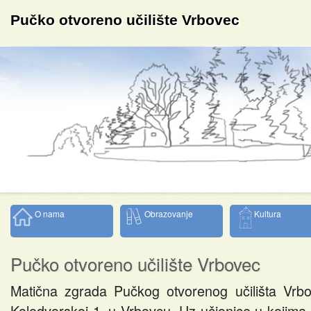
Pučko otvoreno učilište Vrbovec
O nama
Obrazovanje
Kultura
Pučko otvoreno učilište Vrbovec
Matična zgrada Pučkog otvorenog učilišta Vrb
Kolodvorskoj 1, u Vrbovcu. Uz učionice u kojima 