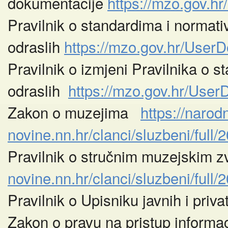
dokumentacije
https://mzo.gov
Pravilnik o standardima i normati
odraslih
https://mzo.gov.hr/Us
Pravilnik o izmjeni Pravilnika o 
odraslih
https://mzo.gov.hr/U
Zakon o muzejima
https://naro
Promocije knjiga
Kazalište z
novine.nn.hr/clanci/sluzbeni/ful
Pravilnik o stručnim muzejskim zv
novine.nn.hr/clanci/sluzbeni/ful
Pravilnik o Upisniku javnih i pri
Zakon o pravu na pristup inform