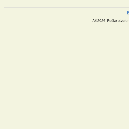
K
Â©2026. Pučko otvoreno