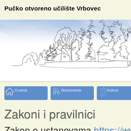
Pučko otvoreno učilište Vrbovec
O nama
Obrazovanje
Kultura
Zakoni i pravilnici
Zakon o ustanovama
https://