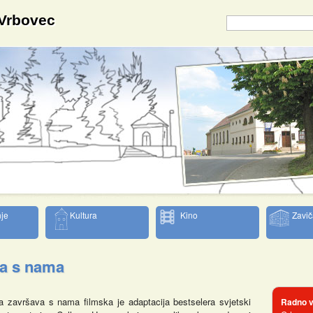
 Vrbovec
je
Kultura
Kino
Zavič
va s nama
a završava s nama filmska je adaptacija bestselera svjetski
Radno v