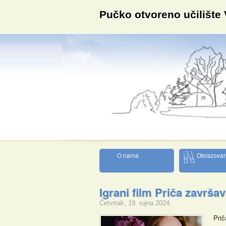
Pučko otvoreno učilište
O nama
Obrazovan
Igrani film Priča završa
Četvrtak, 19. rujna 2024.
Prič