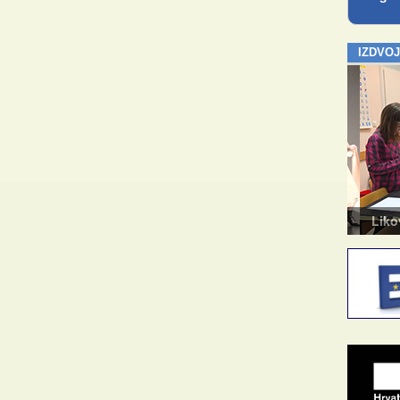
IZDVO
Kazalište za odrasle
Likovn