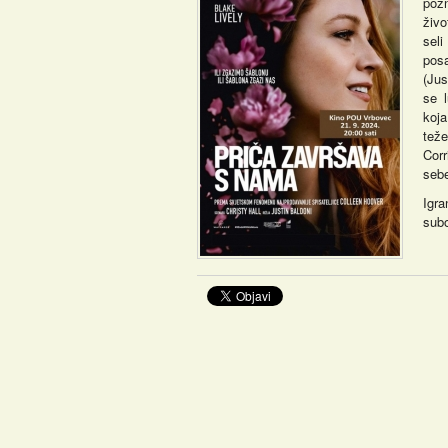
poz
živo
seli
pos
(Jus
se l
koja
tež
Cor
sebe
Igr
subo