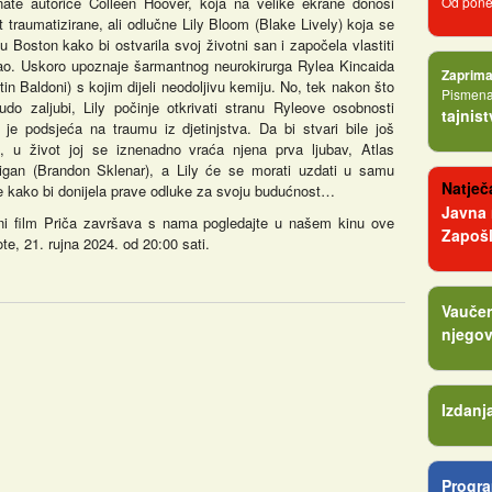
nate autorice Colleen Hoover, koja na velike ekrane donosi
Od poned
t traumatizirane, ali odlučne Lily Bloom (Blake Lively) koja se
 u Boston kako bi ostvarila svoj životni san i započela vlastiti
ao. Uskoro upoznaje šarmantnog neurokirurga Rylea Kincaida
Zaprima
tin Baldoni) s kojim dijeli neodoljivu kemiju. No, tek nakon što
Pismena 
udo zaljubi, Lily počinje otkrivati stranu Ryleove osobnosti
tajnis
 je podsjeća na traumu iz djetinjstva. Da bi stvari bile još
e, u život joj se iznenadno vraća njena prva ljubav, Atlas
rigan (Brandon Sklenar), a Lily će se morati uzdati u samu
Natječa
 kako bi donijela prave odluke za svoju budućnost…
Javna
ani film Priča završava s nama pogledajte u našem kinu ove
Zapošl
te, 21. rujna 2024. od 20:00 sati.
Vaučer
njegov
Izdanj
Progra