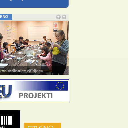
JENO
e radionice za djecu
Tečaj baleta