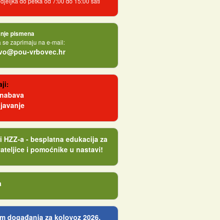
jeljka do petka od 7:00 do 15:00 sati
nje pismena
se zaprimaju na e-mail:
tvo@pou-vrbovec.hr
ji:
 nabava
javanje
i HZZ-a - besplatna edukacija za
ateljice i pomoćnike u nastavi!
a
m događanja za kolovoz 2026.