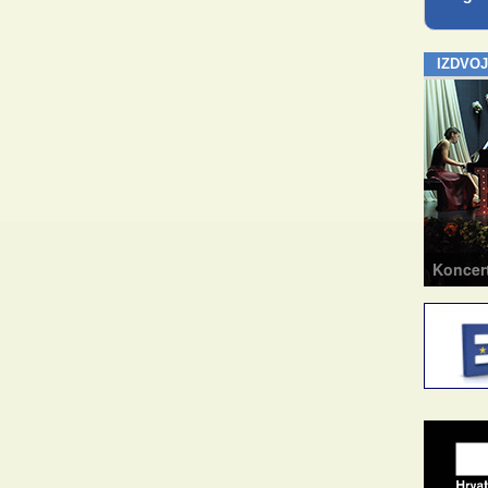
IZDVO
Koncerti
Radion