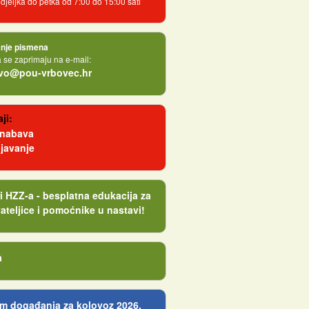
jeljka do petka od 7:00 do 15:00 sati
nje pismena
se zaprimaju na e-mail:
tvo@pou-vrbovec.hr
ji:
 nabava
javanje
i HZZ-a - besplatna edukacija za
ateljice i pomoćnike u nastavi!
a
m događanja za kolovoz 2026.