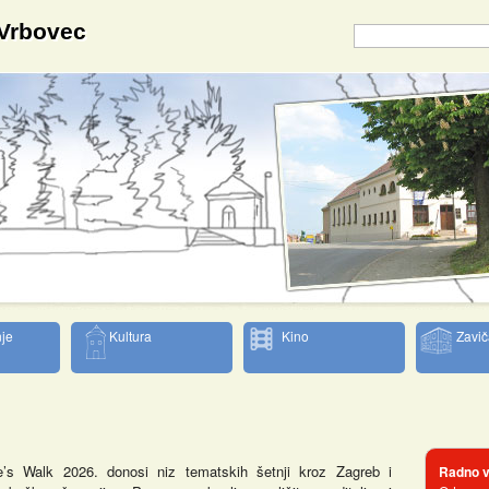
 Vrbovec
je
Kultura
Kino
Zavič
e’s Walk 2026. donosi niz tematskih šetnji kroz Zagreb i
Radno v