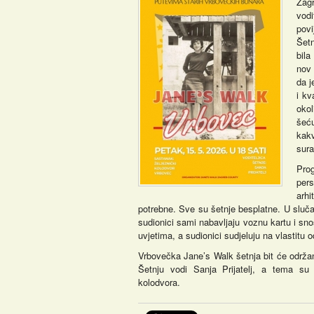
Zag
vodi
povi
Šetn
bila
nov 
da j
i kv
okol
šeću
kak
sura
Prog
pers
arh
potrebne. Sve su šetnje besplatne. U sluča
sudionici sami nabavljaju voznu kartu i s
uvjetima, a sudionici sudjeluju na vlastitu 
Vrbovečka Jane’s Walk šetnja bit će održa
Šetnju vodi Sanja Prijatelj, a tema su 
kolodvora.