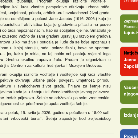
rebačku županiju. Program okuplja različite voditelje i
Od poned
teljice koji kroz vlastite perspektive otkrivaju urbane priče,
jest, umjetnost, prirodu, arhitekturu i svakodnevni život grada.
je su osmišljene u počast Jane Jacobs (1916.-2006.) koja je
Zaprima
 urbanistica i aktivistica koja je gradovima prilazila na posve
Pismena 
i do tada nepoznat način, kao na socijalne cjeline. Smatrala je
tajnis
e izuzetno važno da sami građani upravljaju razvojem gradova
artova u kojima žive i poticala je ljude da se bolje upoznaju s
inom u kojoj stanuju, rade, polaze školu, bave se sportom,
Natječa
… jer, kako je rekla, na taj način oni postaju svjesni toga
vu životnu okolinu zapravo žele. Proram je organiziran u
Javna
dnji s Centrom za kulturu Trešnjevka i Muzejem Brdovec.
Zapošl
ram okuplja različite voditelje i voditeljice koji kroz vlastite
pektive otkrivaju urbane priče, povijest, umjetnost, prirodu,
itekturu i svakodnevni život grada. Prijave za šetnje nisu
Vaučer
jevima kada je u šetnju uključeno korištenje javnog prijevoza,
njegov
nose trošak prijevoza. Šetnje se održavaju po svim vremenskim
odgovornost uz pridržavanje uputa voditelja šetnje.
na u petak, 15. svibnja 2026. godine s početkom u 18:00 sati.
Izdanj
stari vrbovečki bunari. Šetnja započinje kod željezničkog
Progra