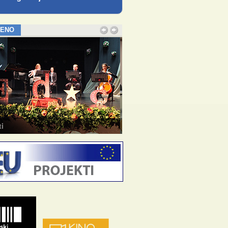
JENO
ice za odrasle
Etno baština