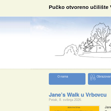
Pučko otvoreno učilište
O nama
Obrazovan
Jane’s Walk u Vrbovcu
Petak, 8. svibnja 2026.
Jan