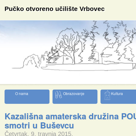
Pučko otvoreno učilište Vrbovec
O nama
Obrazovanje
Kultura
Kazališna amaterska družina PO
smotri u Buševcu
Četvrtak, 9. travnja 2015.