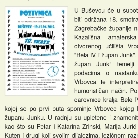
U Buševcu će u subotu
biti održana 18. smotr
Zagrebačke županije na 
Kazališna amatersk
otvorenog učilišta Vr
"Bela IV. i župan Junk".
župan Junk“ temelji
podacima o nastank
Vrbovca te interpreti
humorističan način. Po
darovnice kralja Bele I
kojoj se po prvi puta spominje Vrbovec kojeg k
županu Junku. U radnju su upletene i znamenite
kao što su Petar i Katarina Zrinski, Marija Juri
Kuten i drugi koji svojim dijalozima, jezičnom ra