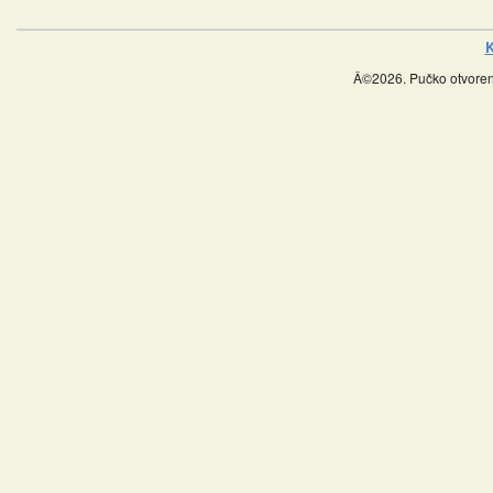
K
Â©2026. Pučko otvoreno