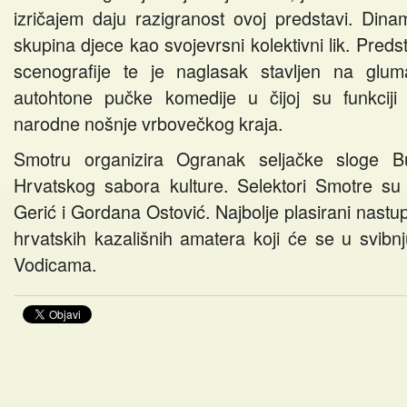
izričajem daju razigranost ovoj predstavi. Dina
skupina djece kao svojevrsni kolektivni lik. Preds
scenografije te je naglasak stavljen na glum
autohtone pučke komedije u čijoj su funkciji 
narodne nošnje vrbovečkog kraja.
Smotru organizira Ogranak seljačke sloge 
Hrvatskog sabora kulture. Selektori Smotre su 
Gerić i Gordana Ostović. Najbolje plasirani nastupi
Promocije knjiga
Kazalište z
hrvatskih kazališnih amatera koji će se u svibnj
Vodicama.