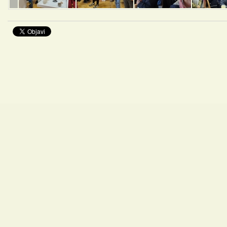
Promocije knjiga
Kazalište z