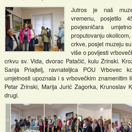
Jutros je naš muze
vremenu, posjetilo 
povjesničara umjetn
proputovanju okolicom, 
crkve, posjet muzeju su 
više o povijesti vrboveč
crkvu sv. Vida, dvorac Patačić, kulu Zrinski. Kro
Sanja Priajtelj, ravnateljica POU Vrbovec ko
umjetnosti upoznala i s vrbovečkim znamenitim l
Petar Zrinski, Marija Jurić Zagorka, Krunoslav K
drugi.