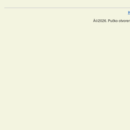
K
Â©2026. Pučko otvoreno