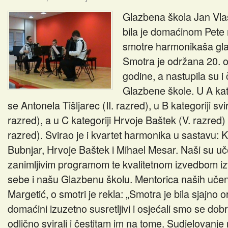
Glazbena škola Jan Vlaš
bila je domaćinom Pete
smotre harmonikaša gla
Smotra je održana 20. 
godine, a nastupila su i
Glazbene škole. U A kate
se Antonela Tišljarec (II. razred), u B kategoriji svi
razred), a u C kategoriji Hrvoje Baštek (V. razred)
razred). Svirao je i kvartet harmonika u sastavu: 
Bubnjar, Hrvoje Baštek i Mihael Mesar. Naši su uč
zanimljivim programom te kvalitetnom izvedbom izv
sebe i našu Glazbenu školu. Mentorica naših učeni
Margetić, o smotri je rekla: „Smotra je bila sjajno 
domaćini izuzetno susretljivi i osjećali smo se dob
odlično svirali i čestitam im na tome. Sudjelovanje 