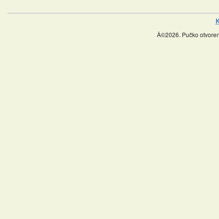
K
Â©2026. Pučko otvoreno