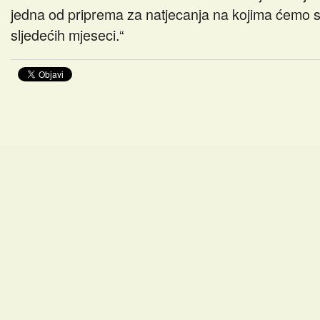
jedna od priprema za natjecanja na kojima ćemo su
sljedećih mjeseci.“
Promocije knjiga
Kazalište z