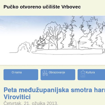
Pučko otvoreno učilište Vrbovec
O nama
Obrazovanje
Kultura
Peta međužupanijska smotra ha
Virovitici
Četvrtak, 21. ožujka 2013.