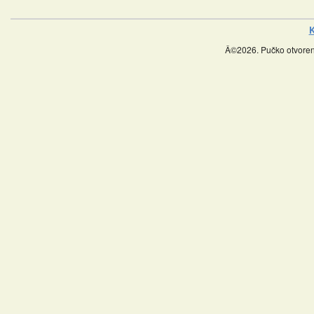
K
Â©2026. Pučko otvoreno