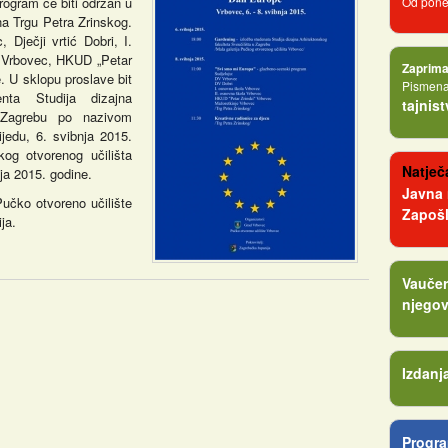
Program će biti održan u
Od poned
na Trgu Petra Zrinskog.
 Dječji vrtić Dobri, I.
a Vrbovec, HKUD „Petar
Zaprima
. U sklopu proslave bit
Pismena 
nta Studija dizajna
tajnis
u Zagrebu po nazivom
ijedu, 6. svibnja 2015.
kog otvorenog učilišta
Natječa
nja 2015. godine.
Javna
učko otvoreno učilište
Zapošl
ija.
Vaučer
njegov
Izdanj
Progra