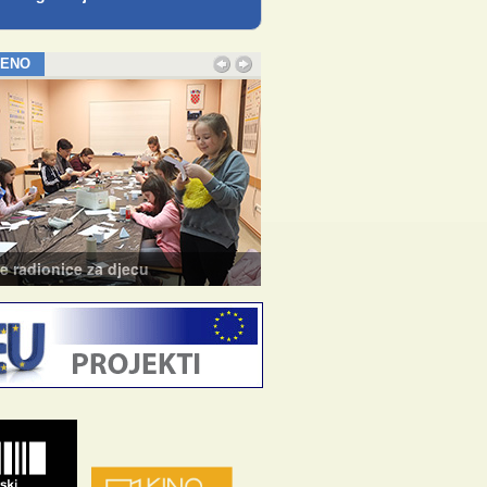
JENO
e radionice za djecu
Tečaj baleta