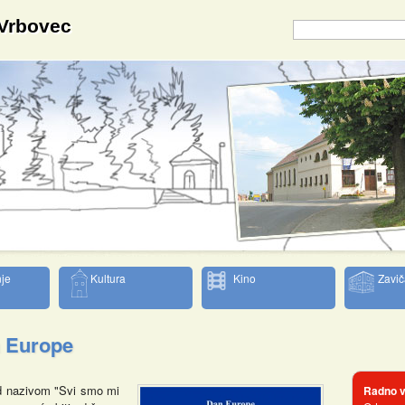
 Vrbovec
je
Kultura
Kino
Zavič
 Europe
d nazivom "Svi smo mi
Radno v