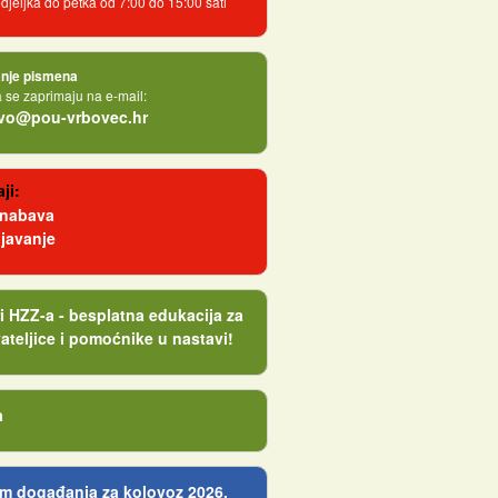
jeljka do petka od 7:00 do 15:00 sati
nje pismena
se zaprimaju na e-mail:
tvo@pou-vrbovec.hr
ji:
 nabava
javanje
i HZZ-a - besplatna edukacija za
ateljice i pomoćnike u nastavi!
a
m događanja za kolovoz 2026.