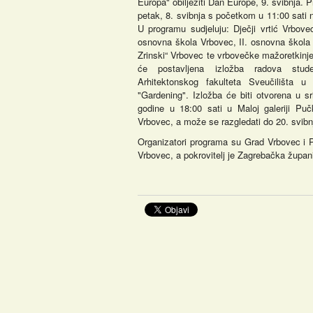
Europa" obilježiti Dan Europe, 9. svibnja. 
petak, 8. svibnja s početkom u 11:00 sati 
U programu sudjeluju: Dječji vrtić Vrbovec,
osnovna škola Vrbovec, II. osnovna škol
Zrinski“ Vrbovec te vrbovečke mažoretkinje
će postavljena izložba radova stude
Arhitektonskog fakulteta Sveučilišta 
"Gardening". Izložba će biti otvorena u sr
godine u 18:00 sati u Maloj galeriji Puč
Vrbovec, a može se razgledati do 20. svib
Organizatori programa su Grad Vrbovec i P
Vrbovec, a pokrovitelj je Zagrebačka župan