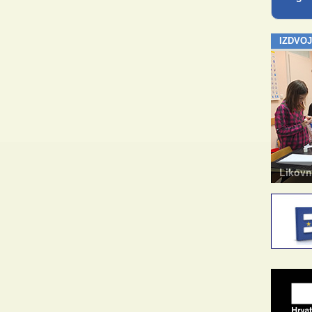
IZDVO
Kazalište za odrasle
Likovn