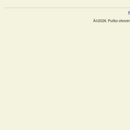
K
Â©2026. Pučko otvoreno