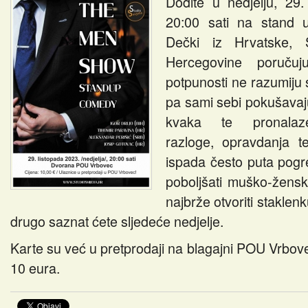
Dođite u nedjelju, 29.
20:00 sati na stand
Dečki iz Hrvatske, 
Hercegovine poruč
potpunosti ne razumiju 
pa sami sebi pokušavaju
kvaka te pronalaze 
razloge, opravdanja t
ispada često puta pogr
poboljšati muško-žensk
najbrže otvoriti staklen
drugo saznat ćete sljedeće nedjelje.
Karte su već u pretprodaji na blagajni POU Vrbove
10 eura.