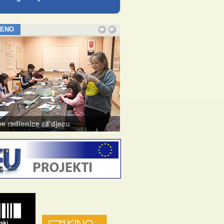
JENO
e radionice za djecu
Tečaj baleta