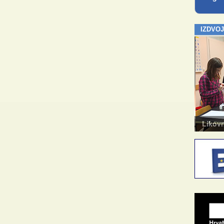
IZDVO
Kazalište za odrasle
Likovn