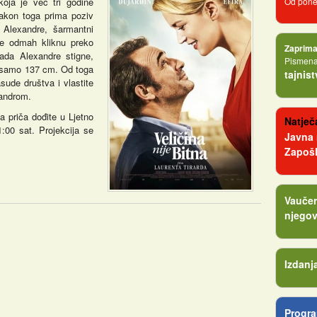
oja je već tri godine
Od poned
nakon toga prima poziv
 Alexandre, šarmantni
je odmah kliknu preko
Zaprima
kada Alexandre stigne,
Pismena 
k samo 137 cm. Od toga
tajnis
sude društva i vlastite
exandrom.
na priča dođite u Ljetno
Natječa
:00 sat. Projekcija se
Javna
Zapošl
Vaučer
njegov
Izdanj
Progra