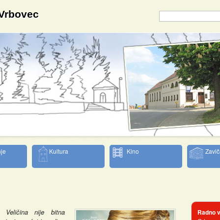
 Vrbovec
je
Kultura
Kino
Zavič
om
Veličina nije bitna
Radno v