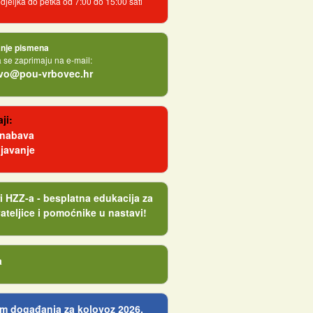
jeljka do petka od 7:00 do 15:00 sati
nje pismena
se zaprimaju na e-mail:
tvo@pou-vrbovec.hr
ji:
 nabava
javanje
i HZZ-a - besplatna edukacija za
ateljice i pomoćnike u nastavi!
a
m događanja za kolovoz 2026.