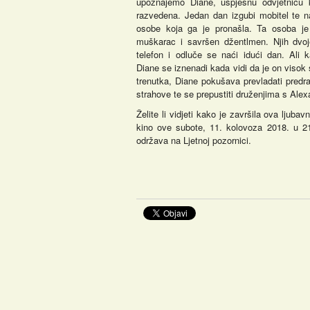
upoznajemo Diane, uspješnu odvjetnicu k
razvedena. Jedan dan izgubi mobitel te 
osobe koja ga je pronašla. Ta osoba je
muškarac i savršen džentlmen. Njih dvo
telefon i odluče se naći idući dan. Ali 
Diane se iznenadi kada vidi da je on viso
trenutka, Diane pokušava prevladati predra
strahove te se prepustiti druženjima s Al
Želite li vidjeti kako je završila ova ljubav
kino ove subote, 11. kolovoza 2018. u 21
održava na Ljetnoj pozornici.