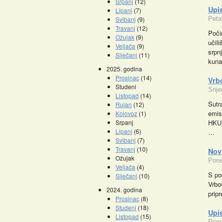
Srpanj
(12)
Upi
Lipanj
(7)
Svibanj
(9)
Peta
Travanj
(12)
Poči
Ožujak
(9)
učil
Veljača
(9)
srpn
Siječanj
(11)
kun
2025. godina
Prosinac
(14)
Vrb
Studeni
Srij
Listopad
(14)
Sutr
Rujan
(12)
emis
Kolovoz
(1)
Srpanj
HKUD
Lipanj
(6)
…
Svibanj
(7)
Travanj
(10)
Nov
Ožujak
Pone
Veljača
(4)
S po
Siječanj
(10)
Vrbo
2024. godina
prip
Prosinac
(8)
Studeni
(18)
Upi
Listopad
(15)
Pone