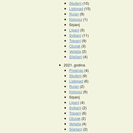
Studeni
(10)
Listopad
(15)
Rujan
(9)
Kolovoz
(1)
Srpanj
Lipanj
(5)
Svibanj
(11)
Travanj
(9)
Ožujak
(3)
Veljača
(2)
Siječanj
(4)
2021. godina
Prosinac
(4)
Studeni
(9)
Listopad
(6)
Rujan
(2)
Kolovoz
(6)
Srpanj
Lipanj
(4)
Svibanj
(2)
Travanj
(6)
Ožujak
(2)
Veljača
(4)
Siječanj
(2)