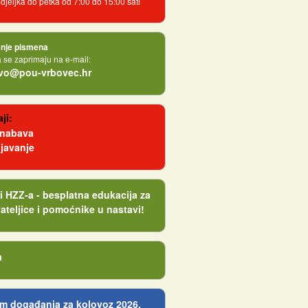
jeljka do petka od 7:00 do 15:00 sati
nje pismena
se zaprimaju na e-mail:
tvo@pou-vrbovec.hr
ji:
 nabava
javanje
i HZZ-a - besplatna edukacija za
ateljice i pomoćnike u nastavi!
a
m događanja za kolovoz 2026.