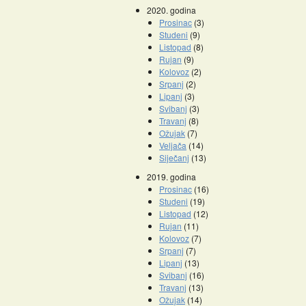
2020. godina
Prosinac
(3)
Studeni
(9)
Listopad
(8)
Rujan
(9)
Kolovoz
(2)
Srpanj
(2)
Lipanj
(3)
Svibanj
(3)
Travanj
(8)
Ožujak
(7)
Veljača
(14)
Siječanj
(13)
2019. godina
Prosinac
(16)
Studeni
(19)
Listopad
(12)
Rujan
(11)
Kolovoz
(7)
Srpanj
(7)
Lipanj
(13)
Svibanj
(16)
Travanj
(13)
Ožujak
(14)