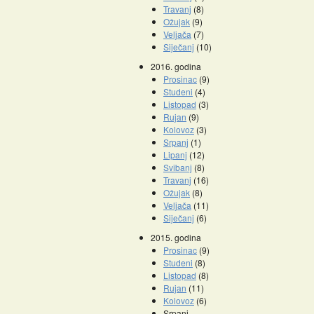
Travanj
(8)
Ožujak
(9)
Veljača
(7)
Siječanj
(10)
2016. godina
Prosinac
(9)
Studeni
(4)
Listopad
(3)
Rujan
(9)
Kolovoz
(3)
Srpanj
(1)
Lipanj
(12)
Svibanj
(8)
Travanj
(16)
Ožujak
(8)
Veljača
(11)
Siječanj
(6)
2015. godina
Prosinac
(9)
Studeni
(8)
Listopad
(8)
Rujan
(11)
Kolovoz
(6)
Srpanj