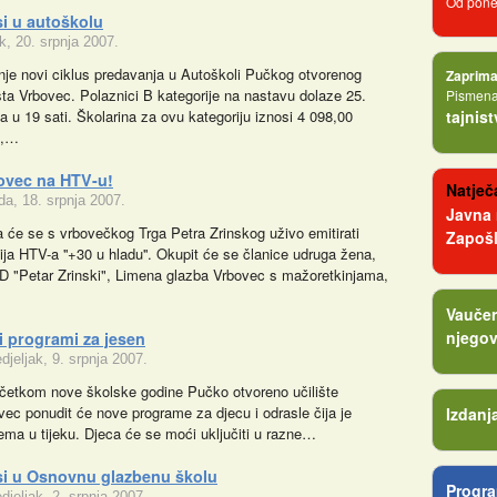
Od poned
si u autoškolu
k, 20. srpnja 2007.
nje novi ciklus predavanja u Autoškoli Pučkog otvorenog
Zaprima
išta Vrbovec. Polaznici B kategorije na nastavu dolaze 25.
Pismena 
ja u 19 sati. Školarina za ovu kategoriju iznosi 4 098,00
tajnis
a,…
ovec na HTV-u!
Natječa
eda, 18. srpnja 2007.
Javna
a će se s vrbovečkog Trga Petra Zrinskog uživo emitirati
Zapošl
ija HTV-a ''+30 u hladu''. Okupit će se članice udruga žena,
 "Petar Zrinski", Limena glazba Vrbovec s mažoretkinjama,
Vaučer
njegov
i programi za jesen
djeljak, 9. srpnja 2007.
četkom nove školske godine Pučko otvoreno učilište
vec ponudit će nove programe za djecu i odrasle čija je
Izdanj
rema u tijeku. Djeca će se moći uključiti u razne…
si u Osnovnu glazbenu školu
Progra
djeljak, 2. srpnja 2007.