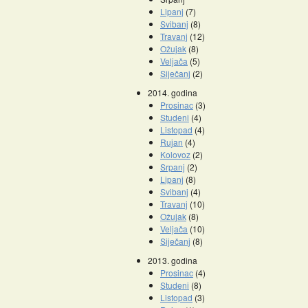
Lipanj
(7)
Svibanj
(8)
Travanj
(12)
Ožujak
(8)
Veljača
(5)
Siječanj
(2)
2014. godina
Prosinac
(3)
Studeni
(4)
Listopad
(4)
Rujan
(4)
Kolovoz
(2)
Srpanj
(2)
Lipanj
(8)
Svibanj
(4)
Travanj
(10)
Ožujak
(8)
Veljača
(10)
Siječanj
(8)
2013. godina
Prosinac
(4)
Studeni
(8)
Listopad
(3)