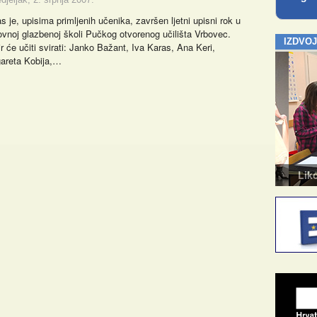
s je, upisima primljenih učenika, završen ljetni upisni rok u
vnoj glazbenoj školi Pučkog otvorenog učilišta Vrbovec.
IZDVO
ir će učiti svirati: Janko Bažant, Iva Karas, Ana Keri,
areta Kobija,…
Kazalište za odrasle
Likovn