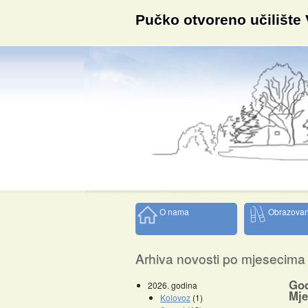
Pučko otvoreno učilište
O nama
Obrazovan
Arhiva novosti po mjesecima
God
2026. godina
Mje
Kolovoz
(1)