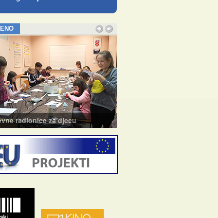
JENO
e radionice za djecu
Tečaj baleta