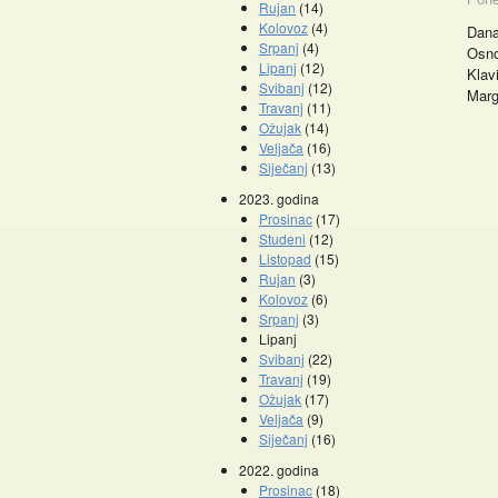
Rujan
(14)
Kolovoz
(4)
Dana
Srpanj
(4)
Osno
Lipanj
(12)
Klav
Svibanj
(12)
Marg
Travanj
(11)
Ožujak
(14)
Veljača
(16)
Siječanj
(13)
2023. godina
Prosinac
(17)
Studeni
(12)
Listopad
(15)
Promocije knjiga
Rujan
(3)
Kolovoz
(6)
Srpanj
(3)
Lipanj
Svibanj
(22)
Travanj
(19)
Ožujak
(17)
Veljača
(9)
Siječanj
(16)
2022. godina
Prosinac
(18)