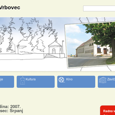
 Vrbovec
je
Kultura
Kino
Zavič
ina: 2007.
sec: Srpanj
Radno v