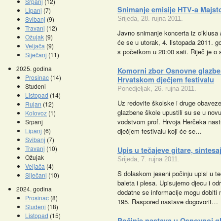
Srpanj
(12)
Snimanje emisije HTV-a Majsto
Lipanj
(7)
Svibanj
(9)
Srijeda, 28. rujna 2011.
Travanj
(12)
Javno snimanje koncerta iz ciklusa
Ožujak
(9)
će se u utorak, 4. listopada 2011. 
Veljača
(9)
s početkom u 20:00 sati. Riječ je o
Siječanj
(11)
2025. godina
Komorni zbor Osnovne glazbe
Prosinac
(14)
Hrvatskom dječjem festivalu
Studeni
Ponedjeljak, 26. rujna 2011.
Listopad
(14)
Uz redovite školske i druge obavez
Rujan
(12)
glazbene škole upustili su se u nov
Kolovoz
(1)
vodstvom prof. Hrvoja Herčeka nast
Srpanj
Lipanj
(6)
dječjem festivalu koji će se…
Svibanj
(7)
Travanj
(10)
Upis u tečajeve gitare, sintesaj
Ožujak
Srijeda, 7. rujna 2011.
Veljača
(4)
S dolaskom jeseni počinju upisi u te
Siječanj
(10)
baleta i plesa. Upisujemo djecu i od
2024. godina
dodatne se informacije mogu dobiti 
Prosinac
(8)
195. Raspored nastave dogovorit…
Studeni
(18)
Listopad
(15)
Počinje nastava u Osnovnoj gl