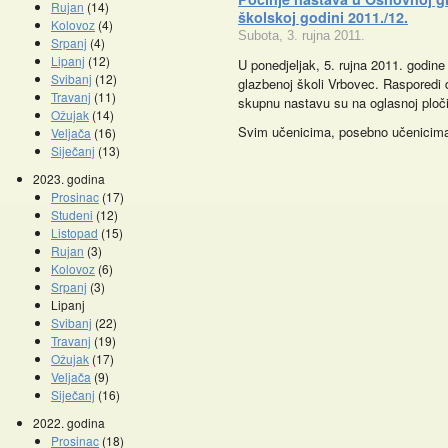
Rujan
(14)
školskoj godini 2011./12.
Kolovoz
(4)
Subota, 3. rujna 2011.
Srpanj
(4)
Lipanj
(12)
U ponedjeljak, 5. rujna 2011. godin
Svibanj
(12)
glazbenoj školi Vrbovec. Rasporedi 
Travanj
(11)
skupnu nastavu su na oglasnoj ploči
Ožujak
(14)
Svim učenicima, posebno učenicim
Veljača
(16)
Siječanj
(13)
2023. godina
Prosinac
(17)
Studeni
(12)
Listopad
(15)
Promocije knjiga
Kazalište z
Rujan
(3)
Kolovoz
(6)
Srpanj
(3)
Lipanj
Svibanj
(22)
Travanj
(19)
Ožujak
(17)
Veljača
(9)
Siječanj
(16)
2022. godina
Prosinac
(18)