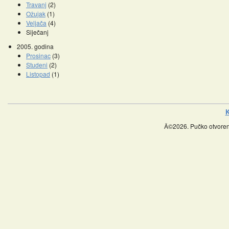
Travanj
(2)
Ožujak
(1)
Veljača
(4)
Siječanj
2005. godina
Prosinac
(3)
Studeni
(2)
Listopad
(1)
K
Â©2026. Pučko otvoreno