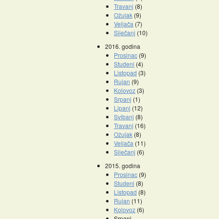
Travanj
(8)
Ožujak
(9)
Veljača
(7)
Siječanj
(10)
2016. godina
Prosinac
(9)
Studeni
(4)
Listopad
(3)
Rujan
(9)
Kolovoz
(3)
Srpanj
(1)
Lipanj
(12)
Svibanj
(8)
Travanj
(16)
Ožujak
(8)
Veljača
(11)
Siječanj
(6)
2015. godina
Prosinac
(9)
Studeni
(8)
Listopad
(8)
Rujan
(11)
Kolovoz
(6)
Srpanj