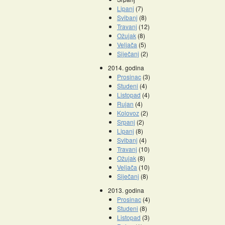
Lipanj
(7)
Svibanj
(8)
Travanj
(12)
Ožujak
(8)
Veljača
(5)
Siječanj
(2)
2014. godina
Prosinac
(3)
Studeni
(4)
Listopad
(4)
Rujan
(4)
Kolovoz
(2)
Srpanj
(2)
Lipanj
(8)
Svibanj
(4)
Travanj
(10)
Ožujak
(8)
Veljača
(10)
Siječanj
(8)
2013. godina
Prosinac
(4)
Studeni
(8)
Listopad
(3)