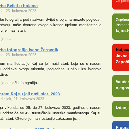
Od poned
žba Svijet u bojama
eda, 23. kolovoza 2023.
žbu fotografija pod nazivom Svijet u bojama možete pogledati
Zaprima
edvorju naše dvorane ovoga vikenda tijekom manifestacije
Pismena 
u jeli naši stari.
tajnis
č je o…
Natječa
žba fotografija Ivane Žerovnik
eda, 23. kolovoza 2023.
Javna
Zapošl
kom manifestacije Kaj su jeli naši stari, koja se u našem
u održava ovoga vikenda, pogledajte izložbu Iza Ivanova
tiva.
Vaučer
 je o izložbi fotografija…
njegov
ram Kaj su jeli naši stari 2023.
djeljak, 21. kolovoza 2023.
a vikenda, od 25. do 27. kolovoza 2023. godine, u našem
Izdanj
u održat će se 42. turističko-kulinarska manifestacija Kaj su
 naši stari. Otvorenje manifestacije zakazano je…
Progra