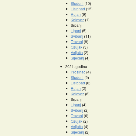
Studeni
(10)
Listopad
(15)
Rujan
(9)
Kolovoz
(1)
Srpanj
Lipanj
(5)
Svibanj
(11)
Travanj
(9)
Ožujak
(3)
Veljača
(2)
Siječanj
(4)
2021. godina
Prosinac
(4)
Studeni
(9)
Listopad
(6)
Rujan
(2)
Kolovoz
(6)
Srpanj
Lipanj
(4)
Svibanj
(2)
Travanj
(6)
Ožujak
(2)
Veljača
(4)
Siječanj
(2)