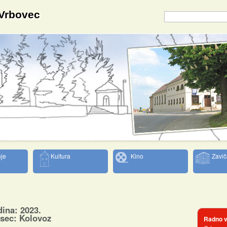
 Vrbovec
je
Kultura
Kino
Zavič
ina: 2023.
sec: Kolovoz
Radno v