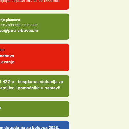
jeljka do petka od 7:00 do 15:00 sati
nje pismena
se zaprimaju na e-mail:
tvo@pou-vrbovec.hr
ji:
 nabava
javanje
i HZZ-a - besplatna edukacija za
ateljice i pomoćnike u nastavi!
a
m događanja za kolovoz 2026.