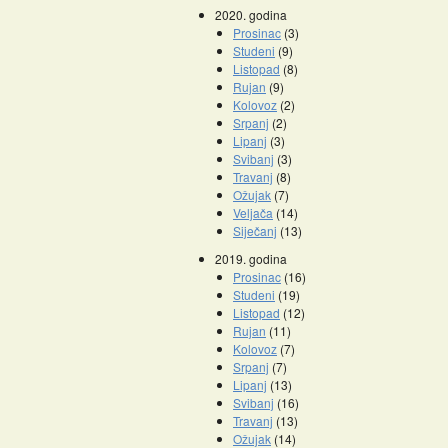
2020. godina
Prosinac
(3)
Studeni
(9)
Listopad
(8)
Rujan
(9)
Kolovoz
(2)
Srpanj
(2)
Lipanj
(3)
Svibanj
(3)
Travanj
(8)
Ožujak
(7)
Veljača
(14)
Siječanj
(13)
2019. godina
Prosinac
(16)
Studeni
(19)
Listopad
(12)
Rujan
(11)
Kolovoz
(7)
Srpanj
(7)
Lipanj
(13)
Svibanj
(16)
Travanj
(13)
Ožujak
(14)