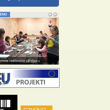
JENO
e radionice za djecu
Tečaj baleta