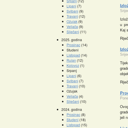
Srpanj
(12)
Izlo
Lipanj
(7)
Svibanj
(9)
Srij
Travanj
(12)
Izlo
Ožujak
(9)
u pr
Veljača
(9)
Kaj s
Siječanj
(11)
Rije
2025. godina
Prosinac
(14)
Izlo
Studeni
Srij
Listopad
(14)
Rujan
(12)
Tije
Kolovoz
(1)
grad
Srpanj
objek
Lipanj
(6)
Svibanj
(7)
Riječ
Travanj
(10)
Ožujak
Prog
Veljača
(4)
Pone
Siječanj
(10)
Ovog
2024. godina
grad
Prosinac
(8)
jeli
Studeni
(18)
Listopad
(15)