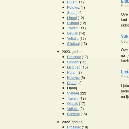
Ljet
Rujan
(14)
Pone
Kolovoz
(4)
Srpanj
(4)
Ove 
Lipanj
(12)
kod 
Svibanj
(12)
sklo
Travanj
(11)
Ožujak
(14)
Vuk
Veljača
(16)
Četv
Siječanj
(13)
Ove 
2023. godina
na l
Prosinac
(17)
kozl
Studeni
(12)
Listopad
(15)
Promocije knjiga
Lje
Rujan
(3)
Kolovoz
(6)
Srij
Srpanj
(3)
Ljet
Lipanj
radi
Svibanj
(22)
na l
Travanj
(19)
Ožujak
(17)
Veljača
(9)
Siječanj
(16)
2022. godina
Prosinac
(18)