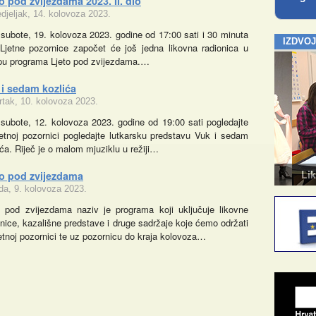
o pod zvijezdama 2023. II. dio
djeljak, 14. kolovoza 2023.
subote, 19. kolovoza 2023. godine od 17:00 sati i 30 minuta
IZDVO
Ljetne pozornice započet će još jedna likovna radionica u
pu programa Ljeto pod zvijezdama.…
 i sedam kozlića
rtak, 10. kolovoza 2023.
subote, 12. kolovoza 2023. godine od 19:00 sati pogledajte
jetnoj pozornici pogledajte lutkarsku predstavu Vuk i sedam
ića. Riječ je o malom mjuziklu u režiji…
Kazalište za odrasle
Likovn
to pod zvijezdama
eda, 9. kolovoza 2023.
o pod zvijezdama naziv je programa koji uključuje likovne
onice, kazališne predstave i druge sadržaje koje ćemo održati
jetnoj pozornici te uz pozornicu do kraja kolovoza…