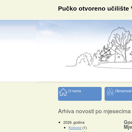
Pučko otvoreno učilište
O nama
Obrazovan
Arhiva novosti po mjesecima
God
2026. godina
Mje
Kolovoz
(1)