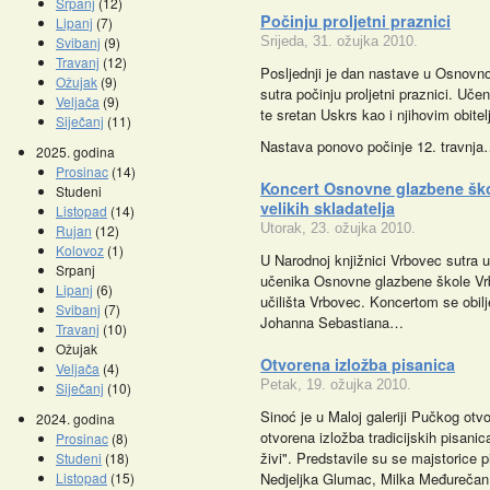
Srpanj
(12)
Počinju proljetni praznici
Lipanj
(7)
Svibanj
(9)
Srijeda, 31. ožujka 2010.
Travanj
(12)
Posljednji je dan nastave u Osnovno
Ožujak
(9)
sutra počinju proljetni praznici. U
Veljača
(9)
te sretan Uskrs kao i njihovim obitel
Siječanj
(11)
Nastava ponovo počinje 12. travnj
2025. godina
Prosinac
(14)
Koncert Osnovne glazbene ško
Studeni
velikih skladatelja
Listopad
(14)
Utorak, 23. ožujka 2010.
Rujan
(12)
Kolovoz
(1)
U Narodnoj knjižnici Vrbovec sutra u
Srpanj
učenika Osnovne glazbene škole V
Lipanj
(6)
učilišta Vrbovec. Koncertom se obilj
Svibanj
(7)
Johanna Sebastiana…
Travanj
(10)
Ožujak
Otvorena izložba pisanica
Veljača
(4)
Petak, 19. ožujka 2010.
Siječanj
(10)
Sinoć je u Maloj galeriji Pučkog otv
2024. godina
otvorena izložba tradicijskih pisani
Prosinac
(8)
živi". Predstavile su se majstorice p
Studeni
(18)
Listopad
(15)
Nedjeljka Glumac, Milka Međureča