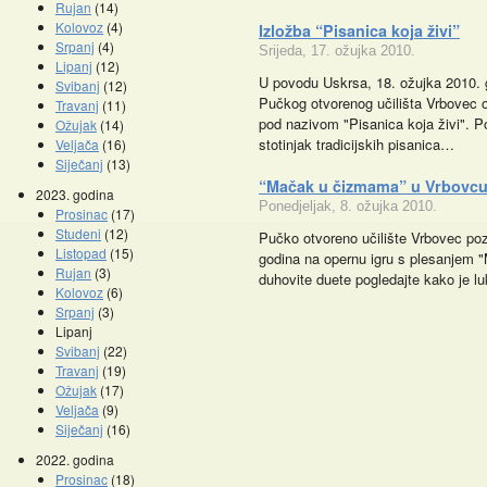
Rujan
(14)
Kolovoz
(4)
Izložba “Pisanica koja živi”
Srpanj
(4)
Srijeda, 17. ožujka 2010.
Lipanj
(12)
U povodu Uskrsa, 18. ožujka 2010. g
Svibanj
(12)
Pučkog otvorenog učilišta Vrbovec o
Travanj
(11)
pod nazivom "Pisanica koja živi". Pos
Ožujak
(14)
stotinjak tradicijskih pisanica…
Veljača
(16)
Siječanj
(13)
“Mačak u čizmama” u Vrbovcu
2023. godina
Ponedjeljak, 8. ožujka 2010.
Prosinac
(17)
Studeni
(12)
Pučko otvoreno učilište Vrbovec poz
Listopad
(15)
godina na opernu igru s plesanjem 
Promocije knjiga
Kazalište z
Rujan
(3)
duhovite duete pogledajte kako je
Kolovoz
(6)
Srpanj
(3)
Lipanj
Svibanj
(22)
Travanj
(19)
Ožujak
(17)
Veljača
(9)
Siječanj
(16)
2022. godina
Prosinac
(18)