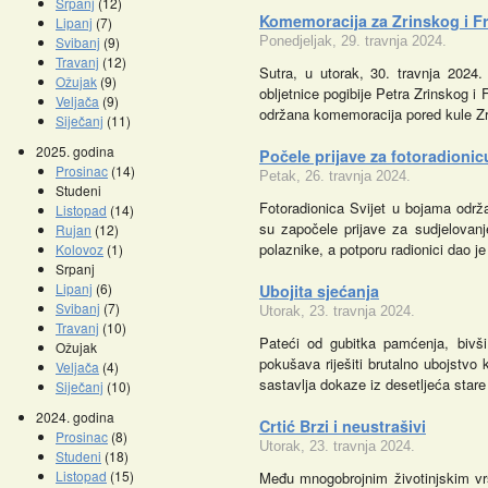
Srpanj
(12)
Komemoracija za Zrinskog i 
Lipanj
(7)
Svibanj
(9)
Ponedjeljak, 29. travnja 2024.
Travanj
(12)
Sutra, u utorak, 30. travnja 2024
Ožujak
(9)
obljetnice pogibije Petra Zrinskog i
Veljača
(9)
održana komemoracija pored kule Z
Siječanj
(11)
2025. godina
Počele prijave za fotoradionic
Prosinac
(14)
Petak, 26. travnja 2024.
Studeni
Fotoradionica Svijet u bojama održ
Listopad
(14)
su započele prijave za sudjelovanj
Rujan
(12)
polaznike, a potporu radionici dao 
Kolovoz
(1)
Srpanj
Lipanj
(6)
Ubojita sjećanja
Svibanj
(7)
Utorak, 23. travnja 2024.
Travanj
(10)
Pateći od gubitka pamćenja, bivši
Ožujak
pokušava riješiti brutalno ubojstvo
Veljača
(4)
sastavlja dokaze iz desetljeća stare
Siječanj
(10)
2024. godina
Crtić Brzi i neustrašivi
Prosinac
(8)
Utorak, 23. travnja 2024.
Studeni
(18)
Listopad
(15)
Među mnogobrojnim životinjskim vrs