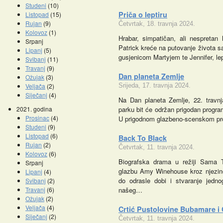
Studeni
(10)
Priča o leptiru
Listopad
(15)
Rujan
(9)
Četvrtak, 18. travnja 2024.
Kolovoz
(1)
Hrabar, simpatičan, ali nespretan 
Srpanj
Patrick kreće na putovanje života sa 
Lipanj
(5)
gusjenicom Martyjem te Jennifer, lep
Svibanj
(11)
Travanj
(9)
Dan planeta Zemlje
Ožujak
(3)
Veljača
(2)
Srijeda, 17. travnja 2024.
Siječanj
(4)
Na Dan planeta Zemlje, 22. travn
2021. godina
parku bit će održan prigodan progr
Prosinac
(4)
U prigodnom glazbeno-scenskom pr
Studeni
(9)
Listopad
(6)
Back To Black
Rujan
(2)
Četvrtak, 11. travnja 2024.
Kolovoz
(6)
Biografska drama u režiji Sama Ta
Srpanj
glazbu Amy Winehouse kroz njezino
Lipanj
(4)
do odrasle dobi i stvaranje jedno
Svibanj
(2)
Travanj
(6)
našeg…
Ožujak
(2)
Veljača
(4)
Crtić Pustolovine Bubamare i
Siječanj
(2)
Četvrtak, 11. travnja 2024.