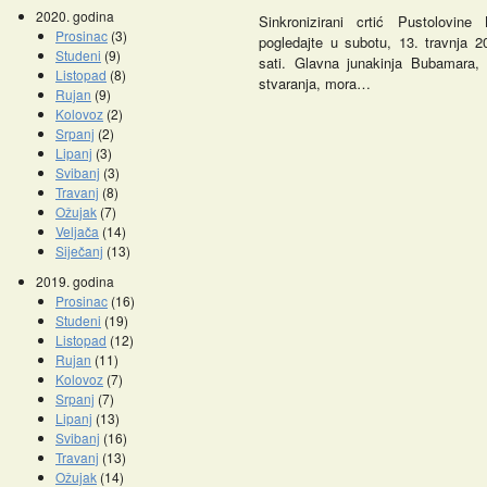
2020. godina
Sinkronizirani crtić Pustolovi
Prosinac
(3)
pogledajte u subotu, 13. travnja 
Studeni
(9)
sati. Glavna junakinja Bubamara
Listopad
(8)
stvaranja, mora…
Rujan
(9)
Kolovoz
(2)
Srpanj
(2)
Lipanj
(3)
Svibanj
(3)
Travanj
(8)
Ožujak
(7)
Veljača
(14)
Siječanj
(13)
2019. godina
Prosinac
(16)
Studeni
(19)
Listopad
(12)
Rujan
(11)
Kolovoz
(7)
Srpanj
(7)
Lipanj
(13)
Svibanj
(16)
Travanj
(13)
Ožujak
(14)