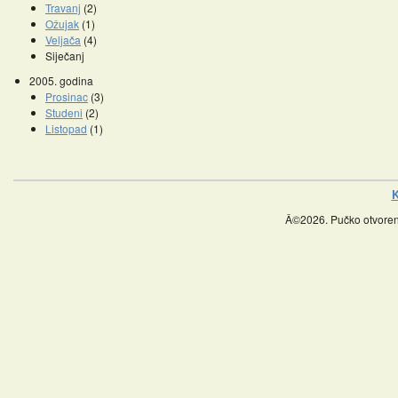
Travanj
(2)
Ožujak
(1)
Veljača
(4)
Siječanj
2005. godina
Prosinac
(3)
Studeni
(2)
Listopad
(1)
K
Â©2026. Pučko otvoreno