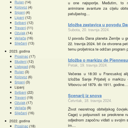
Rujan
(14)
u one najsporije. Međutim, to n
Kolovoz
(4)
animirane avanture za cijelu obite
Srpanj
(4)
patuljastog…
Lipanj
(12)
Svibanj
(12)
Izložba zastavica u povodu Da
Travanj
(11)
Subota, 20. travnja 2024.
Ožujak
(14)
Veljača
(16)
U povodu Dana planeta Zemlje u gr
Siječanj
(13)
22. travnja 2024. bit će otvorena pet
temu proljetnica te održan program
2023. godina
Prosinac
(17)
Izložba o markizu de Piennesu 
Studeni
(12)
Petak, 19. travnja 2024.
Listopad
(15)
Promocije knjiga
Kazalište z
Rujan
(3)
Večeras u 18:30 u Francuskoj alij
Kolovoz
(6)
izložba Sanje Prijatelj o markizu
Srpanj
(3)
Vrbovcu od 1879. do 1911. godine.
Lipanj
Svibanj
(22)
Scenarij iz snova
Travanj
(19)
Četvrtak, 18. travnja 2024.
Ožujak
(17)
Veljača
(9)
Život nesretnog obiteljskog čovje
Siječanj
(16)
Cage) u potpunosti se preokrene na
odjednom započnu viđati u svojim 
2022. godina
im…
Prosinac
(18)