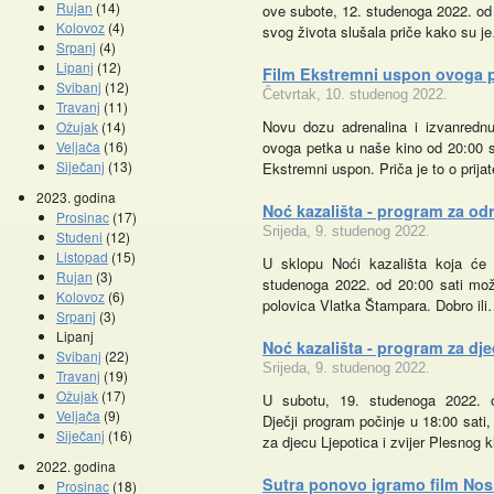
Rujan
(14)
ove subote, 12. studenoga 2022. od 1
Kolovoz
(4)
svog života slušala priče kako su j
Srpanj
(4)
Lipanj
(12)
Film Ekstremni uspon ovoga 
Svibanj
(12)
Četvrtak, 10. studenog 2022.
Travanj
(11)
Novu dozu adrenalina i izvanrednu
Ožujak
(14)
Veljača
(16)
ovoga petka u naše kino od 20:00 sat
Siječanj
(13)
Ekstremni uspon. Priča je to o prija
2023. godina
Noć kazališta - program za od
Prosinac
(17)
Srijeda, 9. studenog 2022.
Studeni
(12)
Listopad
(15)
U sklopu Noći kazališta koja će 
Promocije knjiga
Kazalište z
Rujan
(3)
studenoga 2022. od 20:00 sati mož
Kolovoz
(6)
polovica Vlatka Štampara. Dobro il
Srpanj
(3)
Lipanj
Noć kazališta - program za dj
Svibanj
(22)
Srijeda, 9. studenog 2022.
Travanj
(19)
Ožujak
(17)
U subotu, 19. studenoga 2022. o
Veljača
(9)
Dječji program počinje u 18:00 sati,
Siječanj
(16)
za djecu Ljepotica i zvijer Plesnog
2022. godina
Sutra ponovo igramo film Nosil
Prosinac
(18)