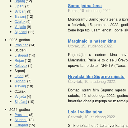
Srpanj
(12)
Samo jedna žena
Lipanj
(7)
Svibanj
(9)
Petak, 18. studenog 2022.
Travanj
(12)
Monodramu Samo jedna žena u izved
Ožujak
(9)
u četvrtak, 15. prosinca 2022. godi
Veljača
(9)
žene koja trpi usamljenost i obitelj
Siječanj
(11)
2025. godina
Marginalci u našem kinu
Prosinac
(14)
Utorak, 15. studenog 2022.
Studeni
Pogledajte u našem kinu novi
Listopad
(14)
Marginalci. Priča je to o selu Črev
Rujan
(12)
upravo tamo dolazi NNHTV (“Naša
Kolovoz
(1)
Srpanj
Lipanj
(6)
Hrvatski film Sigurno mjesto
Svibanj
(7)
Četvrtak, 10. studenog 2022.
Travanj
(10)
Domaći igrani film Sigurno mjesto
Ožujak
subotu, 12- studenoga 2022. godine 
Veljača
(4)
hrvatske obitelji mijenja se iz teme
Siječanj
(10)
2024. godina
Lola i velika tajna
Prosinac
(8)
Četvrtak, 10. studenog 2022.
Studeni
(18)
Listopad
(15)
Sinkronizirani crtić Lola i velika ta