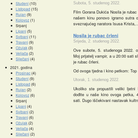
Studeni
(10)
Subota, 5. studenog 2022.
Listopad
(15)
Film Gorana Dukića Nosila je rubac 
Rujan
(9)
našem kinu ponovo igramo sutra o
Kolovoz
(1)
sveznajućeg naratora Isusa Krista,
Srpanj
Lipanj
(5)
Nosila je rubac črleni
Svibanj
(11)
Srijeda, 2. studenog 2022.
Travanj
(9)
Ožujak
(3)
Ove subote, 5. studenoga 2022. od
Veljača
(2)
Moj prijatelj vampir, a u 20:00 sati s
Siječanj
(4)
je rubac črleni.
2021. godina
Od ovoga tjedna i kino petkom: Top
Prosinac
(4)
Studeni
(9)
Utorak, 1. studenog 2022.
Listopad
(6)
Ukoliko ste propustili veliki ljet
Rujan
(2)
dođite u naše kino ovoga petka, 
Kolovoz
(6)
sati. Dugo iščekivani nastavak kult
Srpanj
Lipanj
(4)
Svibanj
(2)
Travanj
(6)
Ožujak
(2)
Veljača
(4)
Siječanj
(2)