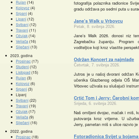
Rujan
(14)
fotografija polaznika radionice Sv
Kolovoz
(4)
gradu održava po sedmi puta u sur
Srpanj
(4)
Lipanj
(12)
Jane’s Walk u Vrbovcu
Svibanj
(12)
Petak, 8. svibnja 2026.
Travanj
(11)
Jane’s Walk 2026. donosi niz tem
Ožujak
(14)
Veljača
(16)
Zagrebačku županiju. Program oku
Siječanj
(13)
voditeljice koji kroz vlastite perspe
2023. godina
Održan Koncert za najmlađe
Prosinac
(17)
Četvrtak, 7. svibnja 2026.
Studeni
(12)
Listopad
(15)
Jutros je u našoj dvorani održan K
Promocije knjiga
Kazalište z
Rujan
(3)
učenika Glazbenog odjela OŠ Mari
Kolovoz
(6)
Vrbovec uživala su slušajući instru
Srpanj
(3)
Lipanj
Crtić Tom i Jerry: Čarobni kom
Svibanj
(22)
Srijeda, 6. svibnja 2026.
Travanj
(19)
Ožujak
(17)
Naš omiljeni dvojac, mačak i miš, 
Veljača
(9)
putovanja kroz vrijeme. U užur
Siječanj
(16)
Jerry, pametan miš s ulice razvio j
2022. godina
Fotoradionica Svijet u bojama
Prosinac
(18)