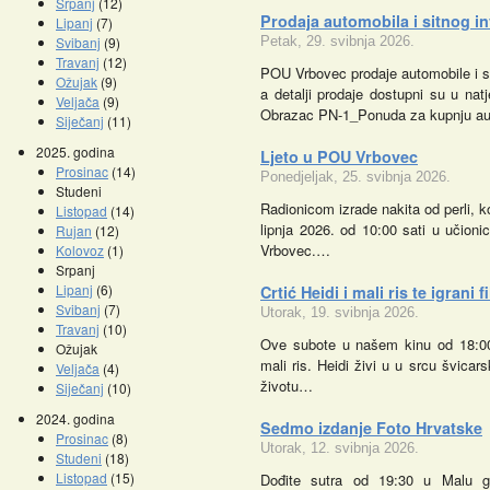
Srpanj
(12)
Prodaja automobila i sitnog i
Lipanj
(7)
Svibanj
(9)
Petak, 29. svibnja 2026.
Travanj
(12)
POU Vrbovec prodaje automobile i si
Ožujak
(9)
a detalji prodaje dostupni su u natje
Veljača
(9)
Obrazac PN-1_Ponuda za kupnju au
Siječanj
(11)
2025. godina
Ljeto u POU Vrbovec
Prosinac
(14)
Ponedjeljak, 25. svibnja 2026.
Studeni
Radionicom izrade nakita od perli, k
Listopad
(14)
lipnja 2026. od 10:00 sati u učion
Rujan
(12)
Vrbovec.…
Kolovoz
(1)
Srpanj
Lipanj
(6)
Crtić Heidi i mali ris te igrani 
Svibanj
(7)
Utorak, 19. svibnja 2026.
Travanj
(10)
Ove subote u našem kinu od 18:00 s
Ožujak
mali ris. Heidi živi u u srcu švica
Veljača
(4)
životu…
Siječanj
(10)
2024. godina
Sedmo izdanje Foto Hrvatske
Prosinac
(8)
Utorak, 12. svibnja 2026.
Studeni
(18)
Listopad
(15)
Dođite sutra od 19:30 u Malu gal