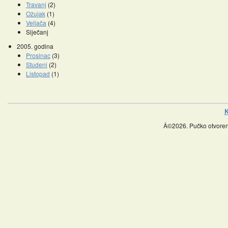
Travanj
(2)
Ožujak
(1)
Veljača
(4)
Siječanj
2005. godina
Prosinac
(3)
Studeni
(2)
Listopad
(1)
K
Â©2026. Pučko otvoreno