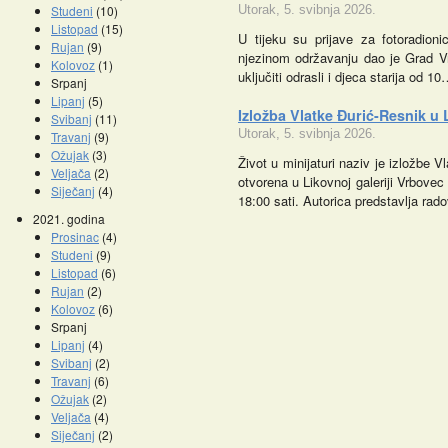
Studeni
(10)
Utorak, 5. svibnja 2026.
Listopad
(15)
U tijeku su prijave za fotoradion
Rujan
(9)
njezinom održavanju dao je Grad V
Kolovoz
(1)
uključiti odrasli i djeca starija od 1
Srpanj
Lipanj
(5)
Izložba Vlatke Đurić-Resnik u 
Svibanj
(11)
Utorak, 5. svibnja 2026.
Travanj
(9)
Ožujak
(3)
Život u minijaturi naziv je izložbe V
Veljača
(2)
otvorena u Likovnoj galeriji Vrbovec 
Siječanj
(4)
18:00 sati. Autorica predstavlja ra
2021. godina
Prosinac
(4)
Studeni
(9)
Listopad
(6)
Rujan
(2)
Kolovoz
(6)
Srpanj
Lipanj
(4)
Svibanj
(2)
Travanj
(6)
Ožujak
(2)
Veljača
(4)
Siječanj
(2)