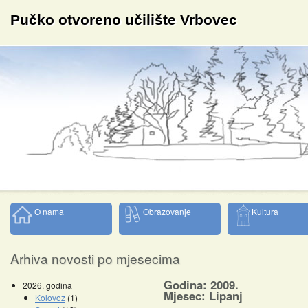
Pučko otvoreno učilište Vrbovec
O nama
Obrazovanje
Kultura
Arhiva novosti po mjesecima
Godina: 2009.
2026. godina
Mjesec: Lipanj
Kolovoz
(1)