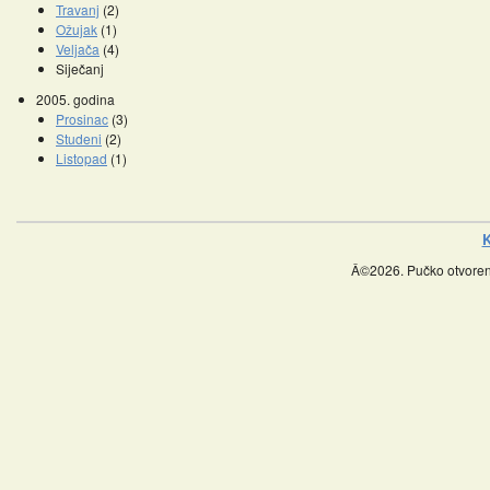
Travanj
(2)
Ožujak
(1)
Veljača
(4)
Siječanj
2005. godina
Prosinac
(3)
Studeni
(2)
Listopad
(1)
K
Â©2026. Pučko otvoreno