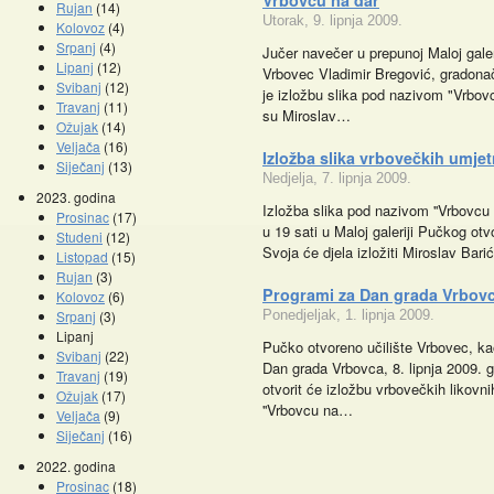
Vrbovcu na dar
Rujan
(14)
Utorak, 9. lipnja 2009.
Kolovoz
(4)
Srpanj
(4)
Jučer navečer u prepunoj Maloj galer
Lipanj
(12)
Vrbovec Vladimir Bregović, gradonač
Svibanj
(12)
je izložbu slika pod nazivom "Vrbovcu
Travanj
(11)
su Miroslav…
Ožujak
(14)
Veljača
(16)
Izložba slika vrbovečkih umjet
Siječanj
(13)
Nedjelja, 7. lipnja 2009.
2023. godina
Izložba slika pod nazivom ''Vrbovcu n
Prosinac
(17)
u 19 sati u Maloj galeriji Pučkog otv
Studeni
(12)
Svoja će djela izložiti Miroslav Bari
Listopad
(15)
Promocije knjiga
Kazalište z
Rujan
(3)
Programi za Dan grada Vrbov
Kolovoz
(6)
Srpanj
(3)
Ponedjeljak, 1. lipnja 2009.
Lipanj
Pučko otvoreno učilište Vrbovec, k
Svibanj
(22)
Dan grada Vrbovca, 8. lipnja 2009. go
Travanj
(19)
otvorit će izložbu vrbovečkih likov
Ožujak
(17)
''Vrbovcu na…
Veljača
(9)
Siječanj
(16)
2022. godina
Prosinac
(18)