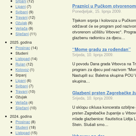
Srpanj
(12)
Praznici u Pučkom otvorenom 
Lipanj
(7)
Svibanj
(9)
Ponedjeljak, 15. lipnja 2009.
Travanj
(12)
Tijekom srpnja i kolovoza u Pučkom
Ožujak
(9)
održavat će se program pod nazivo
Veljača
(9)
otvorenom učilištu Vrbovec". Progr
Siječanj
(11)
glazbenu radionicu za djecu…
2025. godina
Prosinac
(14)
‘‘Mome gradu za rođendan’’
Studeni
Srijeda, 10. lipnja 2009.
Listopad
(14)
U povodu Dana grada Vrbovca na Trg
Rujan
(12)
program za djecu pod nazivom ''Mom
Kolovoz
(1)
Srpanj
Nastupili su: Baletna skupina POU Vr
Lipanj
(6)
skupina…
Svibanj
(7)
Travanj
(10)
Glazbeni prsten Zagrebačke ž
Ožujak
Srijeda, 10. lipnja 2009.
Veljača
(4)
U sklopu ciklusa koncerata ozbiljn
Siječanj
(10)
prsten Zagrebačke županije u Vrbovc
2024. godina
mlade glazbenice: flautistica Lidija L
Prosinac
(8)
Stein. Slušali smo…
Studeni
(18)
Listopad
(15)