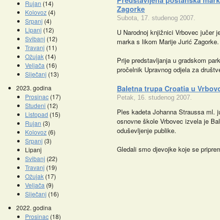
Predstavljena poštanska marka
Rujan
(14)
Zagorke
Kolovoz
(4)
Subota, 17. studenog 2007.
Srpanj
(4)
Lipanj
(12)
U Narodnoj knjižnici Vrbovec jučer 
Svibanj
(12)
marka s likom Marije Jurić Zagorke.
Travanj
(11)
Ožujak
(14)
Prije predstavljanja u gradskom par
Veljača
(16)
pročelnik Upravnog odjela za društv
Siječanj
(13)
2023. godina
Baletna trupa Croatia u Vrbov
Prosinac
(17)
Petak, 16. studenog 2007.
Studeni
(12)
Ples kadeta Johanna Straussa ml. ju
Listopad
(15)
Promocije knjiga
osnovne škole Vrbovec izvela je Bal
Kazalište z
Rujan
(3)
oduševljenje publike.
Kolovoz
(6)
Srpanj
(3)
Gledali smo djevojke koje se pripr
Lipanj
Svibanj
(22)
Travanj
(19)
Ožujak
(17)
Veljača
(9)
Siječanj
(16)
2022. godina
Prosinac
(18)