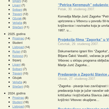
Srpanj
(12)
“Petrica Kerempuh” oduševio
Lipanj
(7)
Svibanj
(9)
Petak, 30. studenog 2007.
Travanj
(12)
Komedija Marije Jurić Zagorke "Pet
Ožujak
(9)
uprizorena u Vrbovcu u povodu 50-te
Veljača
(9)
književnice i novinarke koja je umrl
Siječanj
(11)
1957. u…
2025. godina
Prosinac
(14)
Projekcija filma “Zagorka” u 
Studeni
Četvrtak, 29. studenog 2007.
Listopad
(14)
Dokumentarno igrani film "Zagorka", 
Rujan
(12)
Biljane Čakić Veselič, večeras je p
Kolovoz
(1)
Srpanj
Vrbovec u sklopu programa obilježava
Lipanj
(6)
Marije Jurić Zagorke…
Svibanj
(7)
Travanj
(10)
Predavanje o Zagorki Slavice 
Ožujak
Utorak, 27. studenog 2007.
Veljača
(4)
"Zagorka - pisanje kao zavičajnost i 
Siječanj
(10)
predavanja koje je jučer navečer od
2024. godina
kritičarka i knjižničarka Slavica Ja
Prosinac
(8)
knjižnici Vrbovec okupljene…
Studeni
(18)
Listopad
(15)