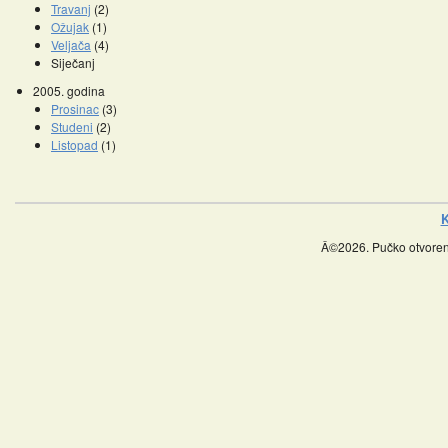
Travanj
(2)
Ožujak
(1)
Veljača
(4)
Siječanj
2005. godina
Prosinac
(3)
Studeni
(2)
Listopad
(1)
K
Â©2026. Pučko otvoreno