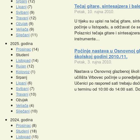
Srpanj
(12)
Tečaj gitare, sintesajzera i bal
Lipanj
(7)
Svibanj
(9)
Petak, 10. rujna 2010.
Travanj
(12)
U tijeku su upisi na tečaj gitare, sin
Ožujak
(9)
počinje u listopadu, a održavat će s
Veljača
(9)
Polaznici tečaja gitare i sintesajzera
Siječanj
(11)
instrumente…
2025. godina
Prosinac
(14)
Počinje nastava u Osnovnoj gl
Studeni
školskoj godini 2010./11.
Listopad
(14)
Petak, 3. rujna 2010.
Rujan
(12)
Nastava u Osnovnoj glazbenoj škol
Kolovoz
(1)
učilišta Vrbovec počinje u ponedjelja
Srpanj
Lipanj
(6)
Učenici po raspored sati trebaju do
Svibanj
(7)
u terminu od 10:00 do 14:00 sati. 
Travanj
(10)
Ožujak
Veljača
(4)
Siječanj
(10)
2024. godina
Prosinac
(8)
Studeni
(18)
Listopad
(15)