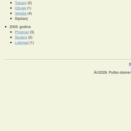
Travanj
(2)
Ožujak
(1)
Veljača
(4)
Siječanj
2005. godina
Prosinac
(3)
Studeni
(2)
Listopad
(1)
K
Â©2026. Pučko otvoreno