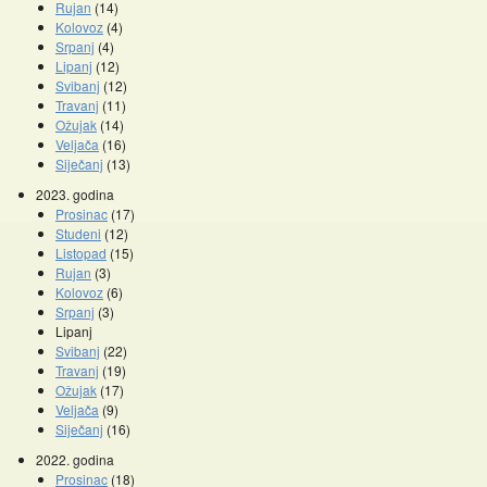
Rujan
(14)
Kolovoz
(4)
Srpanj
(4)
Lipanj
(12)
Svibanj
(12)
Travanj
(11)
Ožujak
(14)
Veljača
(16)
Siječanj
(13)
2023. godina
Prosinac
(17)
Studeni
(12)
Listopad
(15)
Promocije knjiga
Kazalište z
Rujan
(3)
Kolovoz
(6)
Srpanj
(3)
Lipanj
Svibanj
(22)
Travanj
(19)
Ožujak
(17)
Veljača
(9)
Siječanj
(16)
2022. godina
Prosinac
(18)