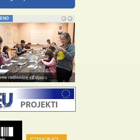
JENO
e radionice za djecu
Tečaj baleta