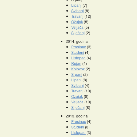
Lipanj
(7)
Svibanj
(8)
Travanj
(12)
Ožujak
(8)
Veljača
(5)
Siječanj
(2)
2014. godina
Prosinac
(3)
Studeni
(4)
Listopad
(4)
Rujan
(4)
Kolovoz
(2)
Srpanj
(2)
Lipanj
(8)
Svibanj
(4)
Travanj
(10)
Ožujak
(8)
Veljača
(10)
Siječanj
(8)
2013. godina
Prosinac
(4)
Studeni
(8)
Listopad
(3)