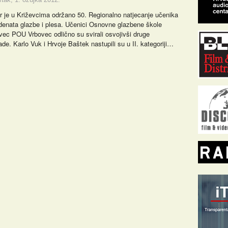
r je u Križevcima održano 50. Regionalno natjecanje učenika
udenata glazbe i plesa. Učenici Osnovne glazbene škole
vec POU Vrbovec odlično su svirali osvojivši druge
ade. Karlo Vuk i Hrvoje Baštek nastupili su u II. kategoriji…