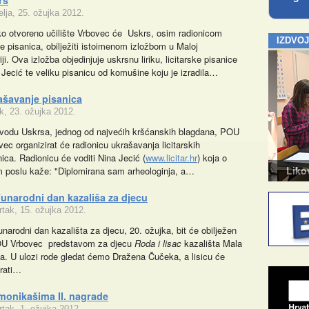
rs
elja, 25. ožujka 2012.
o otvoreno učilište Vrbovec će Uskrs, osim radionicom
IZDVO
de pisanica, obilježiti istoimenom izložbom u Maloj
iji. Ova izložba objedinjuje uskrsnu liriku, licitarske pisanice
 Jecić te veliku pisanicu od komušine koju je izradila…
ašavanje pisanica
k, 23. ožujka 2012.
vodu Uskrsa, jednog od najvećih kršćanskih blagdana, POU
vec organizirat će radionicu ukrašavanja licitarskih
nica. Radionicu će voditi Nina Jecić (
www.licitar.hr
) koja o
Kazalište za odrasle
Likovn
 poslu kaže: "Diplomirana sam arheologinja, a…
unarodni dan kazališa za djecu
rtak, 15. ožujka 2012.
narodni dan kazališta za djecu, 20. ožujka, bit će obilježen
U Vrbovec predstavom za djecu
Roda i lisac
kazališta Mala
a. U ulozi rode gledat ćemo Dražena Čučeka, a lisicu će
rati…
monikašima II. nagrade
rtak, 1. ožujka 2012.