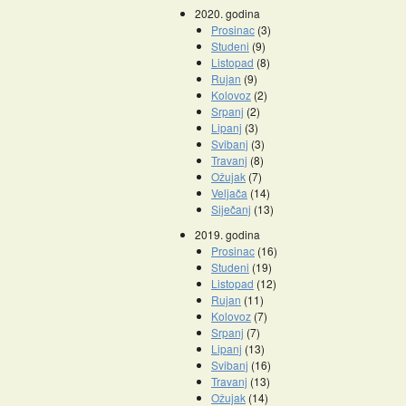
2020. godina
Prosinac
(3)
Studeni
(9)
Listopad
(8)
Rujan
(9)
Kolovoz
(2)
Srpanj
(2)
Lipanj
(3)
Svibanj
(3)
Travanj
(8)
Ožujak
(7)
Veljača
(14)
Siječanj
(13)
2019. godina
Prosinac
(16)
Studeni
(19)
Listopad
(12)
Rujan
(11)
Kolovoz
(7)
Srpanj
(7)
Lipanj
(13)
Svibanj
(16)
Travanj
(13)
Ožujak
(14)