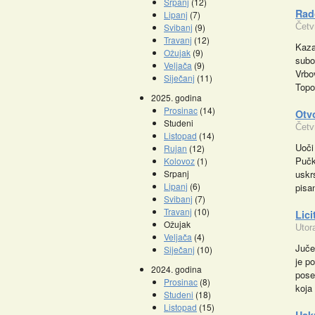
Srpanj
(12)
Rad
Lipanj
(7)
Svibanj
(9)
Četv
Travanj
(12)
Kaza
Ožujak
(9)
subo
Veljača
(9)
Vrbo
Siječanj
(11)
Topo
2025. godina
Prosinac
(14)
Otv
Studeni
Četv
Listopad
(14)
Uoči
Rujan
(12)
Pučk
Kolovoz
(1)
Srpanj
uskr
Lipanj
(6)
pisa
Svibanj
(7)
Travanj
(10)
Lici
Ožujak
Utor
Veljača
(4)
Juče
Siječanj
(10)
je p
2024. godina
pose
Prosinac
(8)
koja
Studeni
(18)
Listopad
(15)