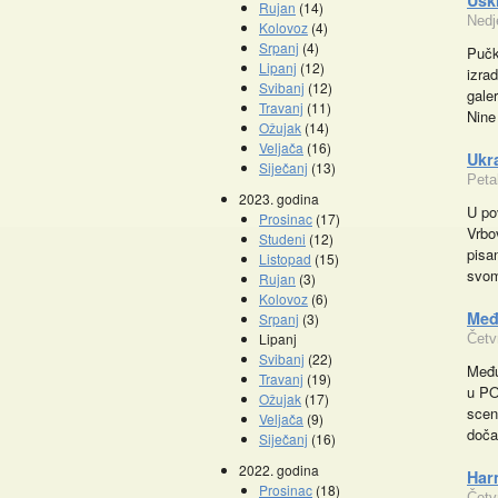
Usk
Rujan
(14)
Nedj
Kolovoz
(4)
Srpanj
(4)
Pučk
Lipanj
(12)
izra
Svibanj
(12)
galer
Travanj
(11)
Nine
Ožujak
(14)
Veljača
(16)
Ukr
Siječanj
(13)
Peta
2023. godina
U po
Prosinac
(17)
Vrbo
Studeni
(12)
pisa
Listopad
(15)
Promocije knjiga
svom
Rujan
(3)
Kolovoz
(6)
Međ
Srpanj
(3)
Lipanj
Četv
Svibanj
(22)
Među
Travanj
(19)
u PO
Ožujak
(17)
scen
Veljača
(9)
doča
Siječanj
(16)
2022. godina
Har
Prosinac
(18)
Četv