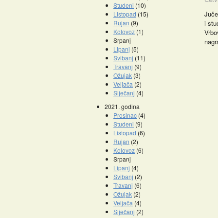
Studeni
(10)
Juče
Listopad
(15)
Rujan
(9)
i st
Kolovoz
(1)
Vrbo
Srpanj
nagr
Lipanj
(5)
Svibanj
(11)
Travanj
(9)
Ožujak
(3)
Veljača
(2)
Siječanj
(4)
2021. godina
Prosinac
(4)
Studeni
(9)
Listopad
(6)
Rujan
(2)
Kolovoz
(6)
Srpanj
Lipanj
(4)
Svibanj
(2)
Travanj
(6)
Ožujak
(2)
Veljača
(4)
Siječanj
(2)