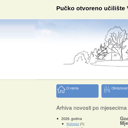
Pučko otvoreno učilište
O nama
Obrazovan
Arhiva novosti po mjesecima
God
2026. godina
Mje
Kolovoz
(1)