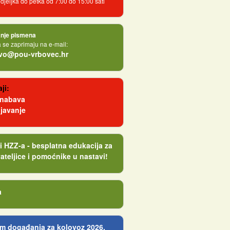
jeljka do petka od 7:00 do 15:00 sati
nje pismena
se zaprimaju na e-mail:
tvo@pou-vrbovec.hr
ji:
 nabava
javanje
i HZZ-a - besplatna edukacija za
ateljice i pomoćnike u nastavi!
a
m događanja za kolovoz 2026.