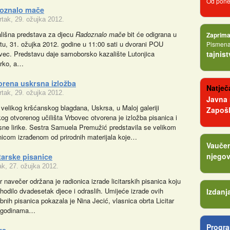
Od poned
oznalo mače
rtak, 29. ožujka 2012.
lišna predstava za djecu
Radoznalo mače
bit će odigrana u
Zaprima
tu, 31. ožujka 2012. godine u 11:00 sati u dvorani POU
Pismena 
vec. Predstavu daje samoborsko kazalište Lutonjica
tajnis
rko, a…
orena uskrsna izložba
Natječa
rtak, 29. ožujka 2012.
Javna
 velikog kršćanskog blagdana, Uskrsa, u Maloj galeriji
Zapošl
og otvorenog učilišta Vrbovec otvorena je izložba pisanica i
sne lirike. Sestra Samuela Premužić predstavila se velikom
nicom izrađenom od prirodnih materijala koje…
Vaučer
njegov
tarske pisanice
ak, 27. ožujka 2012.
r navečer održana je radionica izrade licitarskih pisanica koju
ohodilo dvadesetak djece i odraslih. Umijeće izrade ovih
Izdanj
bnih pisanica pokazala je Nina Jecić, vlasnica obrta Licitar
 godinama…
Progra