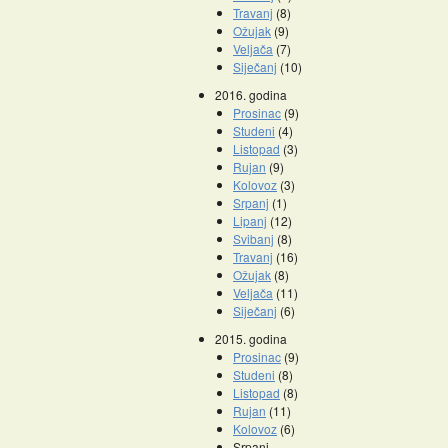
Travanj
(8)
Ožujak
(9)
Veljača
(7)
Siječanj
(10)
2016. godina
Prosinac
(9)
Studeni
(4)
Listopad
(3)
Rujan
(9)
Kolovoz
(3)
Srpanj
(1)
Lipanj
(12)
Svibanj
(8)
Travanj
(16)
Ožujak
(8)
Veljača
(11)
Siječanj
(6)
2015. godina
Prosinac
(9)
Studeni
(8)
Listopad
(8)
Rujan
(11)
Kolovoz
(6)
Srpanj