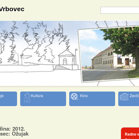
 Vrbovec
je
Kultura
Kino
Zavič
ina: 2012.
sec: Ožujak
Radno v