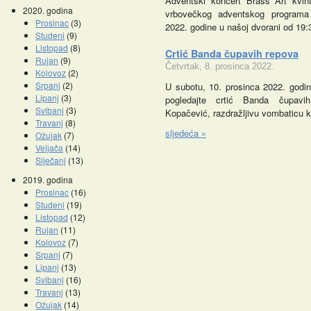
Adventski koncert Brass Art kvin
2020. godina
vrbovečkog adventskog programa 
Prosinac
(3)
2022. godine u našoj dvorani od 19:
Studeni
(9)
Listopad
(8)
Crtić Banda čupavih repova
Rujan
(9)
Četvrtak, 8. prosinca 2022.
Kolovoz
(2)
Srpanj
(2)
U subotu, 10. prosinca 2022. godi
Lipanj
(3)
pogledajte crtić Banda čupavi
Svibanj
(3)
Kopačević, razdražljivu vombaticu k
Travanj
(8)
sljedeća »
Ožujak
(7)
Veljača
(14)
Siječanj
(13)
2019. godina
Prosinac
(16)
Studeni
(19)
Listopad
(12)
Rujan
(11)
Kolovoz
(7)
Srpanj
(7)
Lipanj
(13)
Svibanj
(16)
Travanj
(13)
Ožujak
(14)