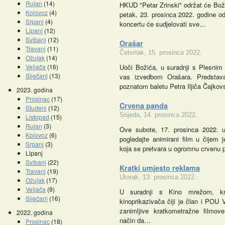
Rujan
(14)
HKUD "Petar Zrinski" održat će Boži
Kolovoz
(4)
petak, 23. prosinca 2022. godine od
Srpanj
(4)
koncertu će sudjelovati sve…
Lipanj
(12)
Svibanj
(12)
Orašar
Travanj
(11)
Četvrtak, 15. prosinca 2022.
Ožujak
(14)
Veljača
(16)
Uoči Božića, u suradnji s Plesnim
Siječanj
(13)
vas izvedbom Orašara. Predstav
poznatom baletu Petra Iljiča Čajko
2023. godina
Prosinac
(17)
Crvena panda
Studeni
(12)
Srijeda, 14. prosinca 2022.
Listopad
(15)
Promocije knjiga
Kazalište z
Rujan
(3)
Ove subote, 17. prosinca 2022. 
Kolovoz
(6)
pogledajte animirani film u čijem j
Srpanj
(3)
koja se pretvara u ogromnu crvenu
Lipanj
Svibanj
(22)
Kratki umjesto reklama
Travanj
(19)
Utorak, 13. prosinca 2022.
Ožujak
(17)
Veljača
(9)
U suradnji s Kino mrežom, kr
Siječanj
(16)
kinoprikazivača čiji je član i POU
zanimljive kratkometražne filmov
2022. godina
način da…
Prosinac
(18)