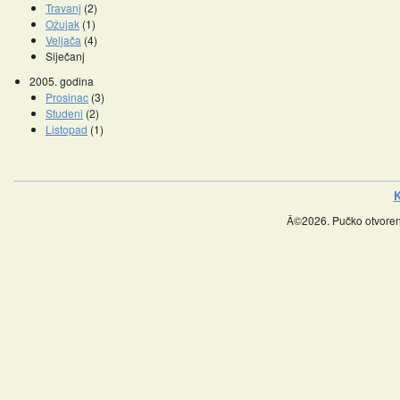
Travanj
(2)
Ožujak
(1)
Veljača
(4)
Siječanj
2005. godina
Prosinac
(3)
Studeni
(2)
Listopad
(1)
K
Â©2026. Pučko otvoreno