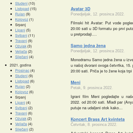
Studeni
(10)
Avatar 3D
Listopad
(15)
Rujan
(9)
Ponedjeljak, 12. prosinca 2022.
Kolovoz
(1)
Filmski hit Avatar: Put vode pogle
Srpanj
20:00 sati u 3D formatu po prvi pu
Lipanj
(5)
u pretprodaji.…
Svibanj
(11)
Travanj
(9)
Samo jedna žena
Ožujak
(3)
Veljača
(2)
Ponedjeljak, 12. prosinca 2022.
Siječanj
(4)
Monodramu Samo jedna žena u izved
2021. godina
u našoj dvorani ovoga četvrtka, 15.
Prosinac
(4)
20:00 sati. Priča je to žene koja trp
Studeni
(9)
Listopad
(6)
Meni
Rujan
(2)
Petak, 9. prosinca 2022.
Kolovoz
(6)
Igrani film Meni pogledajte u naš
Srpanj
2022. od 20:00 sati. Mladi par (Any
Lipanj
(4)
putuje na udaljeni otok kako…
Svibanj
(2)
Travanj
(6)
Ožujak
(2)
Koncert Brass Art kvinteta
Veljača
(4)
Četvrtak, 8. prosinca 2022.
Siječanj
(2)