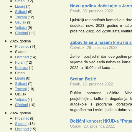
Srpanj
(12)
Novu godinu dočekajte s Jenn
Lipanj
(7)
Svibanj
(9)
Petak, 30. prosinca 2022.
Travanj
(12)
Ljubitelji romantičnih komedija s do
Ožujak
(9)
dočekati novu 2023. godinu u naše
Veljača
(9)
prosinca 2022. od 22:00 sata emiti
Siječanj
(11)
2025. godina
Zabavite se u našem kinu na s
Prosinac
(14)
Četvrtak, 29. prosinca 2022.
Studeni
Želite li posljednji dan ove godine p
Listopad
(14)
vrijeme da već sada nabavite karte
Rujan
(12)
2022. u 19:00 sati kada…
Kolovoz
(1)
Srpanj
Lipanj
(6)
Sretan Božić
Svibanj
(7)
Petak, 23. prosinca 2022.
Travanj
(10)
Pučko otvoreno učilište Vrbo
Ožujak
posjetiteljima kulturnih događanja, 
Veljača
(4)
autoškole i programa obrazov
Siječanj
(10)
sugrađanima i svim ljudima dobre vo
2024. godina
Prosinac
(8)
Božićni koncert HKUD-a “Petar
Studeni
(18)
Utorak, 20. prosinca 2022.
Listopad
(15)