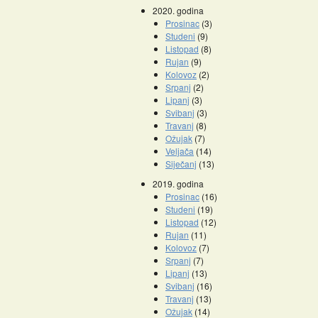
2020. godina
Prosinac
(3)
Studeni
(9)
Listopad
(8)
Rujan
(9)
Kolovoz
(2)
Srpanj
(2)
Lipanj
(3)
Svibanj
(3)
Travanj
(8)
Ožujak
(7)
Veljača
(14)
Siječanj
(13)
2019. godina
Prosinac
(16)
Studeni
(19)
Listopad
(12)
Rujan
(11)
Kolovoz
(7)
Srpanj
(7)
Lipanj
(13)
Svibanj
(16)
Travanj
(13)
Ožujak
(14)