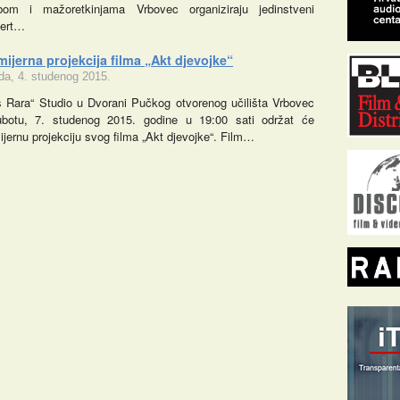
bom i mažoretkinjama Vrbovec organiziraju jedinstveni
ert…
ijerna projekcija filma „Akt djevojke“
eda, 4. studenog 2015.
s Rara“ Studio u Dvorani Pučkog otvorenog učilišta Vrbovec
botu, 7. studenog 2015. godine u 19:00 sati održat će
ijernu projekciju svog filma „Akt djevojke“. Film…