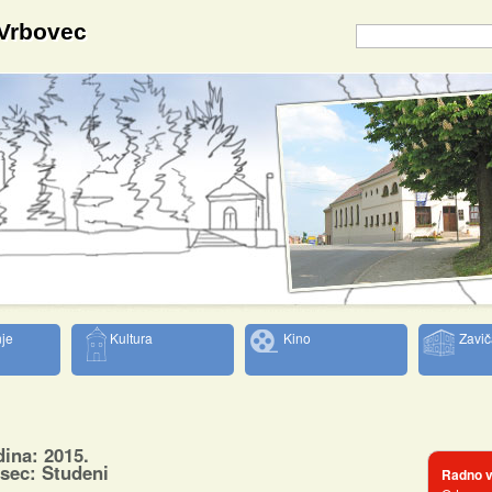
 Vrbovec
je
Kultura
Kino
Zavič
ina: 2015.
sec: Studeni
Radno v