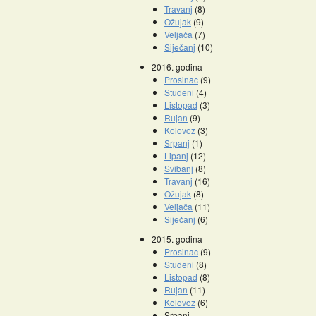
Travanj
(8)
Ožujak
(9)
Veljača
(7)
Siječanj
(10)
2016. godina
Prosinac
(9)
Studeni
(4)
Listopad
(3)
Rujan
(9)
Kolovoz
(3)
Srpanj
(1)
Lipanj
(12)
Svibanj
(8)
Travanj
(16)
Ožujak
(8)
Veljača
(11)
Siječanj
(6)
2015. godina
Prosinac
(9)
Studeni
(8)
Listopad
(8)
Rujan
(11)
Kolovoz
(6)
Srpanj