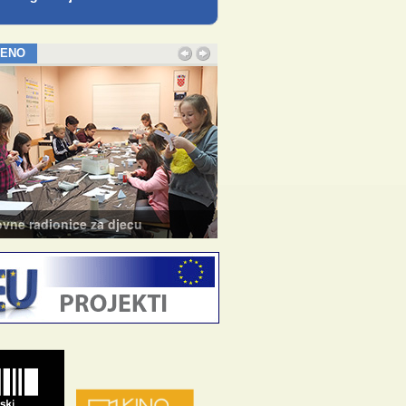
JENO
e radionice za djecu
Tečaj baleta