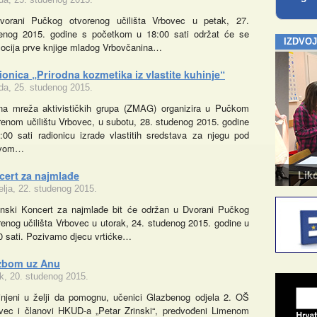
orani Pučkog otvorenog učilišta Vrbovec u petak, 27.
enog 2015. godine s početkom u 18:00 sati održat će se
IZDVO
ocija prve knjige mladog Vrbovčanina…
onica „Prirodna kozmetika iz vlastite kuhinje“
eda, 25. studenog 2015.
na mreža aktivističkih grupa (ZMAG) organizira u Pučkom
renom učilištu Vrbovec, u subotu, 28. studenog 2015. godine
:00 sati radionicu izrade vlastitih sredstava za njegu pod
ivom…
Kazalište za odrasle
Likovn
cert za najmlađe
elja, 22. studenog 2015.
nski Koncert za najmlađe bit će održan u Dvorani Pučkog
renog učilišta Vrbovec u utorak, 24. studenog 2015. godine u
0 sati. Pozivamo djecu vrtićke…
zbom uz Anu
k, 20. studenog 2015.
injeni u želji da pomognu, učenici Glazbenog odjela 2. OŠ
vec i članovi HKUD-a „Petar Zrinski“, predvođeni Limenom