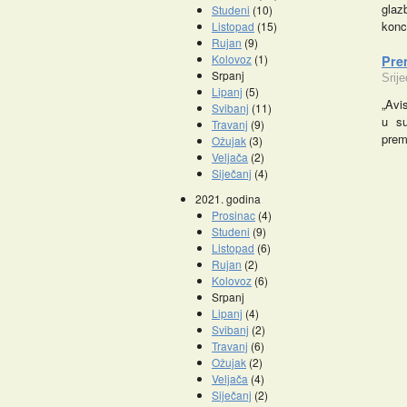
glaz
Studeni
(10)
konc
Listopad
(15)
Rujan
(9)
Kolovoz
(1)
Prem
Srpanj
Srij
Lipanj
(5)
„Avi
Svibanj
(11)
u su
Travanj
(9)
prem
Ožujak
(3)
Veljača
(2)
Siječanj
(4)
2021. godina
Prosinac
(4)
Studeni
(9)
Listopad
(6)
Rujan
(2)
Kolovoz
(6)
Srpanj
Lipanj
(4)
Svibanj
(2)
Travanj
(6)
Ožujak
(2)
Veljača
(4)
Siječanj
(2)