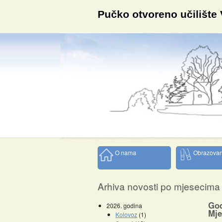
Pučko otvoreno učilište
O nama
Obrazovan
Arhiva novosti po mjesecima
God
2026. godina
Mje
Kolovoz
(1)