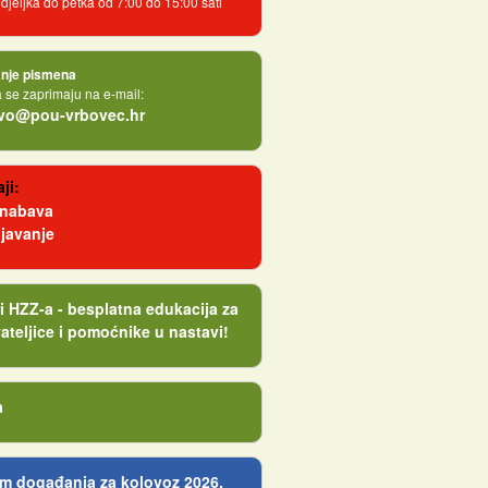
jeljka do petka od 7:00 do 15:00 sati
nje pismena
se zaprimaju na e-mail:
tvo@pou-vrbovec.hr
ji:
 nabava
javanje
i HZZ-a - besplatna edukacija za
ateljice i pomoćnike u nastavi!
a
m događanja za kolovoz 2026.