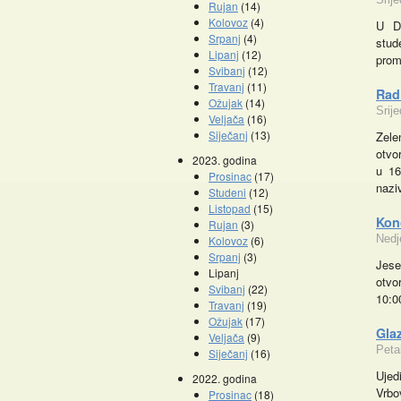
Rujan
(14)
Kolovoz
(4)
U Dv
Srpanj
(4)
stud
Lipanj
(12)
prom
Svibanj
(12)
Travanj
(11)
Radi
Ožujak
(14)
Srij
Veljača
(16)
Siječanj
(13)
Zele
otvo
2023. godina
u 16
Prosinac
(17)
naz
Studeni
(12)
Listopad
(15)
Promocije knjiga
Kon
Rujan
(3)
Nedj
Kolovoz
(6)
Srpanj
(3)
Jese
Lipanj
otvo
Svibanj
(22)
10:0
Travanj
(19)
Ožujak
(17)
Gla
Veljača
(9)
Peta
Siječanj
(16)
Ujed
2022. godina
Vrbo
Prosinac
(18)