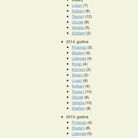
Lipanj
(7)
Svibanj
(8)
Travanj
(12)
Ožujak
(8)
Veljača
(5)
Siječanj
(2)
2014. godina
Prosinac
(3)
Studeni
(4)
Listopad
(4)
Rujan
(4)
Kolovoz
(2)
Srpanj
(2)
Lipanj
(8)
Svibanj
(4)
Travanj
(10)
Ožujak
(8)
Veljača
(10)
Siječanj
(8)
2013. godina
Prosinac
(4)
Studeni
(8)
Listopad
(3)