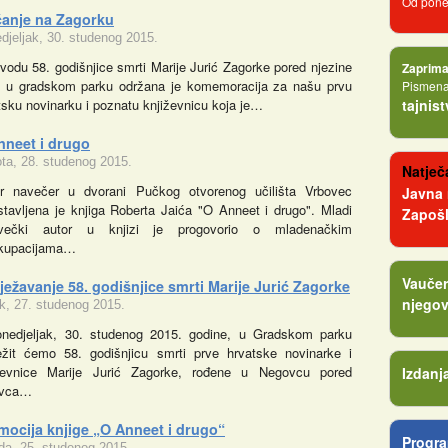
Od poned
ćanje na Zagorku
djeljak, 30. studenog 2015.
vodu 58. godišnjice smrti Marije Jurić Zagorke pored njezine
Zaprima
e u gradskom parku održana je komemoracija za našu prvu
Pismena 
tsku novinarku i poznatu književnicu koja je…
tajnis
nneet i drugo
ta, 28. studenog 2015.
Natječa
r navečer u dvorani Pučkog otvorenog učilišta Vrbovec
Javna
stavljena je knjiga Roberta Jaića "O Anneet i drugo". Mladi
Zapošl
ovečki autor u knjizi je progovorio o mladenačkim
kupacijama…
Vaučer
ježavanje 58. godišnjice smrti Marije Jurić Zagorke
njegov
k, 27. studenog 2015.
nedjeljak, 30. studenog 2015. godine, u Gradskom parku
ježit ćemo 58. godišnjicu smrti prve hrvatske novinarke i
ževnice Marije Jurić Zagorke, rođene u Negovcu pored
Izdanj
ovca…
mocija knjige „O Anneet i drugo“
Progra
eda, 25. studenog 2015.