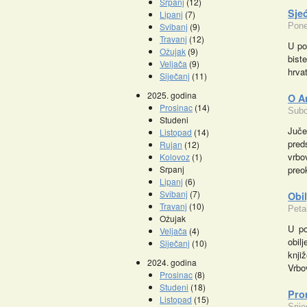
Srpanj
(12)
Sje
Lipanj
(7)
Svibanj
(9)
Pone
Travanj
(12)
U po
Ožujak
(9)
bist
Veljača
(9)
hrva
Siječanj
(11)
2025. godina
O A
Prosinac
(14)
Subo
Studeni
Juče
Listopad
(14)
pred
Rujan
(12)
vrb
Kolovoz
(1)
Srpanj
preo
Lipanj
(6)
Svibanj
(7)
Obil
Travanj
(10)
Peta
Ožujak
U po
Veljača
(4)
obil
Siječanj
(10)
knji
2024. godina
Vrb
Prosinac
(8)
Studeni
(18)
Pro
Listopad
(15)
Srij