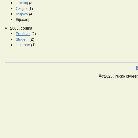
Travanj
(2)
Ožujak
(1)
Veljača
(4)
Siječanj
2005. godina
Prosinac
(3)
Studeni
(2)
Listopad
(1)
K
Â©2026. Pučko otvoreno