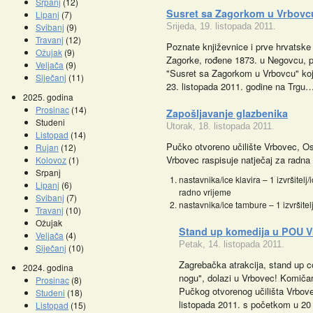
Srpanj
(12)
Susret sa Zagorkom u Vrbovc
Lipanj
(7)
Svibanj
(9)
Srijeda, 19. listopada 2011.
Travanj
(12)
Poznate književnice i prve hrvatske 
Ožujak
(9)
Zagorke, rođene 1873. u Negovcu, p
Veljača
(9)
"Susret sa Zagorkom u Vrbovcu" koji
Siječanj
(11)
23. listopada 2011. godine na Trgu
2025. godina
Prosinac
(14)
Zapošljavanje glazbenika
Studeni
Utorak, 18. listopada 2011.
Listopad
(14)
Pučko otvoreno učilište Vrbovec, O
Rujan
(12)
Vrbovec raspisuje natječaj za radna
Kolovoz
(1)
Srpanj
nastavnika/ice klavira – 1 izvršitel
Lipanj
(6)
radno vrijeme
Svibanj
(7)
nastavnika/ice tambure – 1 izvršite
Travanj
(10)
Ožujak
Stand up komedija u POU 
Veljača
(4)
Petak, 14. listopada 2011.
Siječanj
(10)
Zagrebačka atrakcija, stand up
2024. godina
nogu", dolazi u Vrbovec! Komičari
Prosinac
(8)
Pučkog otvorenog učilišta Vrbove
Studeni
(18)
listopada 2011. s početkom u 20
Listopad
(15)