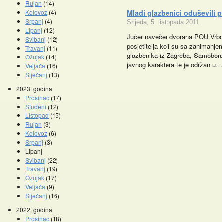
Rujan
(14)
Kolovoz
(4)
Mladi glazbenici oduševili 
Srpanj
(4)
Srijeda, 5. listopada 2011.
Lipanj
(12)
Jučer navečer dvorana POU Vrbov
Svibanj
(12)
posjetitelja koji su sa zanimanjem
Travanj
(11)
glazbenika iz Zagreba, Samobora 
Ožujak
(14)
javnog karaktera te je održan u…
Veljača
(16)
Siječanj
(13)
2023. godina
Prosinac
(17)
Studeni
(12)
Listopad
(15)
Promocije knjiga
Kazalište z
Rujan
(3)
Kolovoz
(6)
Srpanj
(3)
Lipanj
Svibanj
(22)
Travanj
(19)
Ožujak
(17)
Veljača
(9)
Siječanj
(16)
2022. godina
Prosinac
(18)